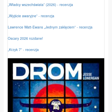
„Władcy wszechświata” (2026) - recenzja
„Wyjście awaryjne” - recenzja
Lawrence Watt-Ewans „Jednym zaklęciem” - recenzja
Oscary 2026 rozdane!
„Krzyk 7” - recenzja