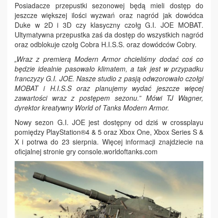
Posiadacze przepustki sezonowej będą mieli dostęp do
jeszcze większej ilości wyzwań oraz nagród jak dowódca
Duke w 2D i 3D czy klasyczny czołg G.I. JOE MOBAT.
Ultymatywna przepustka zaś da dostęp do wszystkich nagród
oraz odblokuje czołg Cobra H.I.S.S. oraz dowódców Cobry.
„Wraz z premierą Modern Armor chcieliśmy dodać coś co
będzie idealnie pasowało klimatem, a tak jest w przypadku
franczyzy G.I. JOE. Nasze studio z pasją odwzorowało czołgi
MOBAT i H.I.S.S oraz planujemy wydać jeszcze więcej
zawartości wraz z postępem sezonu.”
Mówi TJ Wagner,
dyrektor kreatywny World of Tanks Modern Armor.
Nowy sezon G.I. JOE jest dostępny od dziś w crossplayu
pomiędzy PlayStation®4 & 5 oraz Xbox One, Xbox Series S &
X i potrwa do 23 sierpnia. Więcej informacji znajdziecie na
oficjalnej stronie gry console.worldoftanks.com