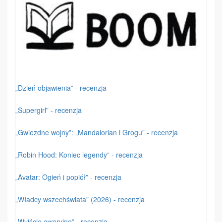
„Dzień objawienia” - recenzja
„Supergirl” - recenzja
„Gwiezdne wojny”: „Mandalorian i Grogu” - recenzja
„Robin Hood: Koniec legendy” - recenzja
„Avatar: Ogień i popiół” - recenzja
„Władcy wszechświata” (2026) - recenzja
„Wyjście awaryjne” - recenzja