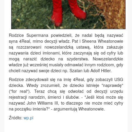
Rodzice Supermana powiedzieli, że nadal będą nazywać
syna 4Real, mimo decyzji władz. Pat i Sheena Wheatonowie
są rozczarowani nowozelandzką ustawą, która zakazuje
nazywania dzieci imionami, które zaczynają się od cyfry lub
mogą narazić dziecko na szyderstwa. Nowozelandzkie
władze już wcześniej musiały odmawiać innym rodzicom, gdy
chcieli nazywać swoje dzieci np. Szatan lub Adolf Hitler.
Rodzice zdecydowali się na imię 4Real, gdy zobaczyli USG
dziecka. Wtedy zrozumieli, że dziecko istnieje "naprawdę"
("for real"). Teraz chcą się odwołać od decyzji urzędu
rejestracji narodzin, śmierci i ślubów. - "Jeśli ktoś może się
nazywać John Williams III, to dlaczego nie może mieć cyfry
na początku imienia?" - argumentują Wheatonowie.
Źródło:
wp.pl