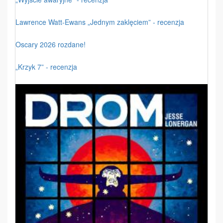
Lawrence Watt-Ewans „Jednym zaklęciem” - recenzja
Oscary 2026 rozdane!
„Krzyk 7” - recenzja