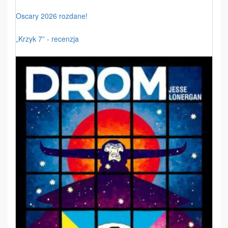
Oscary 2026 rozdane!
„Krzyk 7” - recenzja