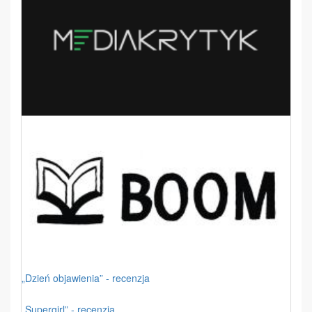
„Dzień objawienia” - recenzja
„Supergirl” - recenzja