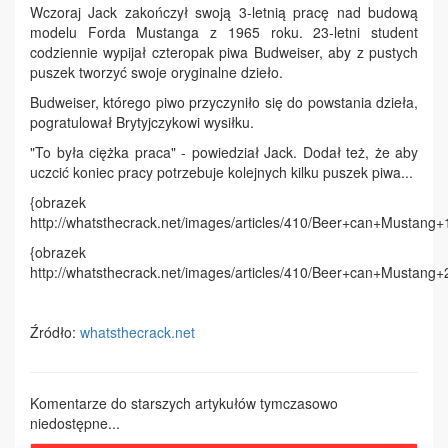
Wczoraj Jack zakończył swoją 3-letnią pracę nad budową
modelu Forda Mustanga z 1965 roku. 23-letni student
codziennie wypijał czteropak piwa Budweiser, aby z pustych
puszek tworzyć swoje oryginalne dzieło.
Budweiser, którego piwo przyczyniło się do powstania dzieła,
pogratulował Brytyjczykowi wysiłku.
"To była ciężka praca" - powiedział Jack. Dodał też, że aby
uczcić koniec pracy potrzebuje kolejnych kilku puszek piwa...
{obrazek
http://whatsthecrack.net/images/articles/410/Beer+can+Mustang+1
{obrazek
http://whatsthecrack.net/images/articles/410/Beer+can+Mustang+2
Źródło:
whatsthecrack.net
Komentarze do starszych artykułów tymczasowo
niedostępne...