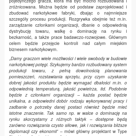
pojedynczego gracza, która ma być mocno rozbudowana i
zróżnicowana. Można będzie od podstaw zaprojektować i
zbudować narkotykowe fabryki, dbając o najmniejsze
szczegóły procesu produkcji. Rozgrywka obejmie też m.in.
zarządzanie członkami organizacji, dbanie o odpowiednią
dystrybucję towaru, walkę o dominację na rynku i
bezkarność, a także prace badawczo-rozwojowe. Głównym
celem będzie przejęcie kontroli nad całym miejskim
biznesem narkotykowym.
„
Damy graczom wiele możliwości i wiele swobody w budowie
narkotykowej potęgi. Szykujemy bardzo rozbudowany system
produkcji towaru, z pełną dowolnością planowania
pomieszczeń, rozstawiania sprzętu, przy czym uzyskanie
dobrej jakości produktu będzie wymagać dbałości m.in. o
odpowiednią temperaturą, jakość powietrza, itd. Podobnie
będzie z członkami organizacji – każda postać będzie
unikalna, a odpowiedni dobór rodzaju wykonywanej pracy i
zadbanie o potrzeby danej postaci również będzie mieć
istotne znaczenie. Tak samo np. w walce o dominację na
rynku skorzystamy z różnych taktyk – dostępne będą
zarówno rozwiązania czysto siłowe, jak i rozwiązania bliższe
dyplomacji czy ekonomii
” – mówi główny projektant w Type