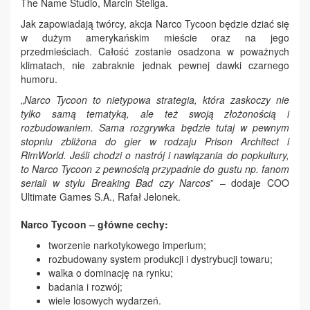
The Name Studio, Marcin Steliga.
Jak zapowiadają twórcy, akcja Narco Tycoon będzie dziać się
w dużym amerykańskim mieście oraz na jego
przedmieściach. Całość zostanie osadzona w poważnych
klimatach, nie zabraknie jednak pewnej dawki czarnego
humoru.
„
Narco Tycoon to nietypowa strategia, która zaskoczy nie
tylko samą tematyką, ale też swoją złożonością i
rozbudowaniem. Sama rozgrywka będzie tutaj w pewnym
stopniu zbliżona do gier w rodzaju Prison Architect i
RimWorld. Jeśli chodzi o nastrój i nawiązania do popkultury,
to Narco Tycoon z pewnością przypadnie do gustu np. fanom
seriali w stylu Breaking Bad czy Narcos
” – dodaje COO
Ultimate Games S.A., Rafał Jelonek.
Narco Tycoon – główne cechy:
tworzenie narkotykowego imperium;
rozbudowany system produkcji i dystrybucji towaru;
walka o dominację na rynku;
badania i rozwój;
wiele losowych wydarzeń.