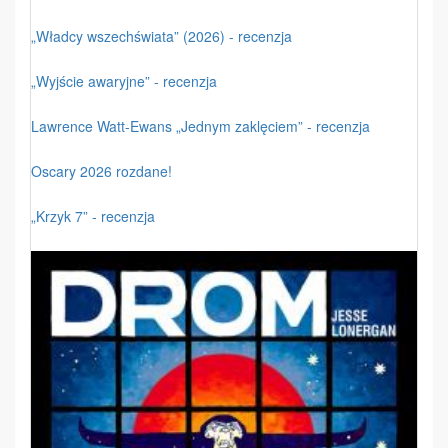
„Władcy wszechświata” (2026) - recenzja
„Wyjście awaryjne” - recenzja
Lawrence Watt-Ewans „Jednym zaklęciem” - recenzja
Oscary 2026 rozdane!
„Krzyk 7” - recenzja