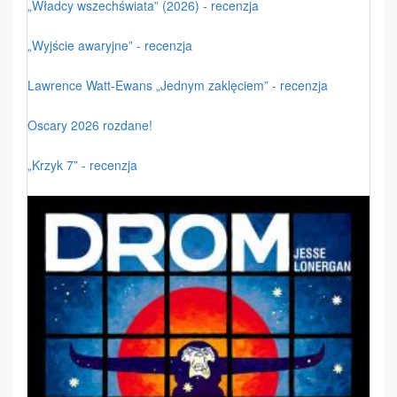
„Władcy wszechświata” (2026) - recenzja
„Wyjście awaryjne” - recenzja
Lawrence Watt-Ewans „Jednym zaklęciem” - recenzja
Oscary 2026 rozdane!
„Krzyk 7” - recenzja