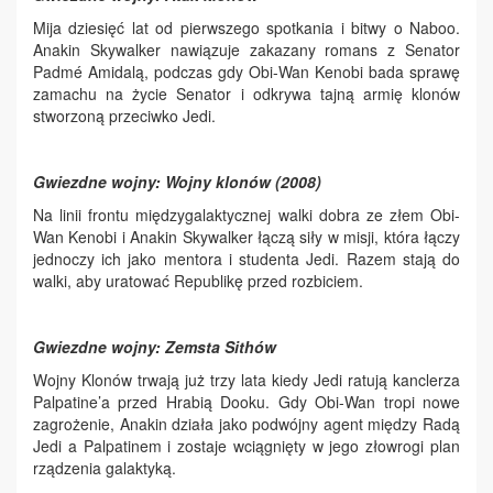
Mija dziesięć lat od pierwszego spotkania i bitwy o Naboo.
Anakin Skywalker nawiązuje zakazany romans z Senator
Padmé Amidalą, podczas gdy Obi-Wan Kenobi bada sprawę
zamachu na życie Senator i odkrywa tajną armię klonów
stworzoną przeciwko Jedi.
Gwiezdne wojny: Wojny klonów (2008)
Na linii frontu międzygalaktycznej walki dobra ze złem Obi-
Wan Kenobi i Anakin Skywalker łączą siły w misji, która łączy
jednoczy ich jako mentora i studenta Jedi. Razem stają do
walki, aby uratować Republikę przed rozbiciem.
Gwiezdne wojny: Zemsta Sithów
Wojny Klonów trwają już trzy lata kiedy Jedi ratują kanclerza
Palpatine’a przed Hrabią Dooku. Gdy Obi-Wan tropi nowe
zagrożenie, Anakin działa jako podwójny agent między Radą
Jedi a Palpatinem i zostaje wciągnięty w jego złowrogi plan
rządzenia galaktyką.