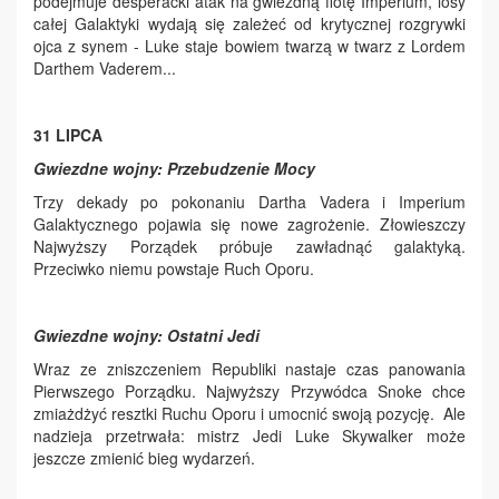
podejmuje desperacki atak na gwiezdną flotę Imperium, losy
całej Galaktyki wydają się zależeć od krytycznej rozgrywki
ojca z synem - Luke staje bowiem twarzą w twarz z Lordem
Darthem Vaderem...
31 LIPCA
Gwiezdne wojny: Przebudzenie Mocy
Trzy dekady po pokonaniu Dartha Vadera i Imperium
Galaktycznego pojawia się nowe zagrożenie. Złowieszczy
Najwyższy Porządek próbuje zawładnąć galaktyką.
Przeciwko niemu powstaje Ruch Oporu.
Gwiezdne wojny: Ostatni Jedi
Wraz ze zniszczeniem Republiki nastaje czas panowania
Pierwszego Porządku. Najwyższy Przywódca Snoke chce
zmiażdżyć resztki Ruchu Oporu i umocnić swoją pozycję. Ale
nadzieja przetrwała: mistrz Jedi Luke Skywalker może
jeszcze zmienić bieg wydarzeń.