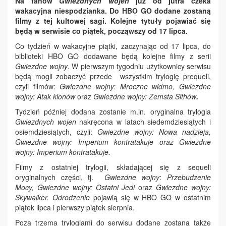
Na fanów
Gwiezdnych wojen
już od jutra czeka
wakacyjna niespodzianka. Do HBO GO dodane zostaną
filmy z tej kultowej sagi. Kolejne tytuły pojawiać się
będą w serwisie co piątek, począwszy od 17 lipca.
Co tydzień w wakacyjne piątki, zaczynając od 17 lipca, do
biblioteki HBO GO dodawane będą kolejne filmy z serii
Gwiezdne wojny
. W pierwszym tygodniu użytkownicy serwisu
będą mogli zobaczyć przede wszystkim trylogię prequeli,
czyli filmów:
Gwiezdne wojny: Mroczne widmo, Gwiezdne
wojny: Atak klonów
oraz
Gwiezdne wojny: Zemsta Sithów
.
Tydzień później dodana zostanie m.in. oryginalna trylogia
Gwiezdnych wojen
nakręcona w latach siedemdziesiątych i
osiemdziesiątych, czyli:
Gwiezdne wojny: Nowa nadzieja,
Gwiezdne wojny: Imperium kontratakuje oraz Gwiezdne
wojny: Imperium kontratakuje.
Filmy z ostatniej trylogii, składającej się z sequeli
oryginalnych części, tj.
Gwiezdne wojny
:
Przebudzenie
Mocy, Gwiezdne wojny: Ostatni Jedi
oraz
Gwiezdne wojny:
Skywalker. Odrodzenie
pojawią się w HBO GO w ostatnim
piątek lipca i pierwszy piątek sierpnia.
Poza trzema trylogiami do serwisu dodane zostaną także