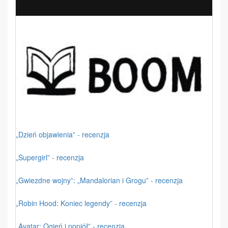
„Dzień objawienia” - recenzja
„Supergirl” - recenzja
„Gwiezdne wojny”: „Mandalorian i Grogu” - recenzja
„Robin Hood: Koniec legendy” - recenzja
„Avatar: Ogień i popiół” - recenzja