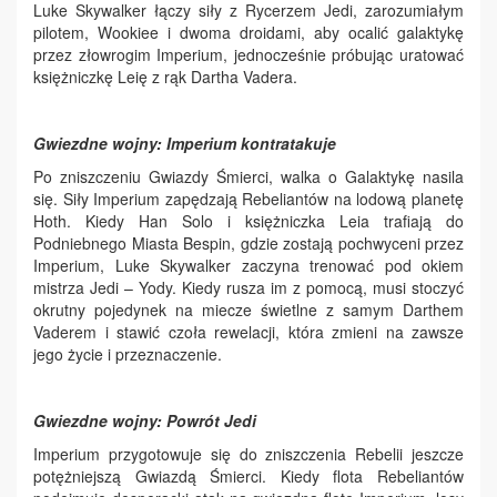
Luke Skywalker łączy siły z Rycerzem Jedi, zarozumiałym
pilotem, Wookiee i dwoma droidami, aby ocalić galaktykę
przez złowrogim Imperium, jednocześnie próbując uratować
księżniczkę Leię z rąk Dartha Vadera.
Gwiezdne wojny: Imperium kontratakuje
Po zniszczeniu Gwiazdy Śmierci, walka o Galaktykę nasila
się. Siły Imperium zapędzają Rebeliantów na lodową planetę
Hoth. Kiedy Han Solo i księżniczka Leia trafiają do
Podniebnego Miasta Bespin, gdzie zostają pochwyceni przez
Imperium, Luke Skywalker zaczyna trenować pod okiem
mistrza Jedi – Yody. Kiedy rusza im z pomocą, musi stoczyć
okrutny pojedynek na miecze świetlne z samym Darthem
Vaderem i stawić czoła rewelacji, która zmieni na zawsze
jego życie i przeznaczenie.
Gwiezdne wojny: Powrót Jedi
Imperium przygotowuje się do zniszczenia Rebelii jeszcze
potężniejszą Gwiazdą Śmierci. Kiedy flota Rebeliantów