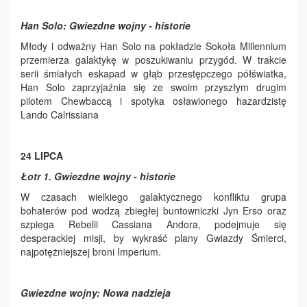
Han Solo: Gwiezdne wojny - historie
Młody i odważny Han Solo na pokładzie Sokoła Millennium
przemierza galaktykę w poszukiwaniu przygód. W trakcie
serii śmiałych eskapad w głąb przestępczego półświatka,
Han Solo zaprzyjaźnia się ze swoim przyszłym drugim
pilotem Chewbaccą i spotyka osławionego hazardzistę
Lando Calrissiana
24 LIPCA
Łotr 1. Gwiezdne wojny - historie
W czasach wielkiego galaktycznego konfliktu grupa
bohaterów pod wodzą zbiegłej buntowniczki Jyn Erso oraz
szpiega Rebelii Cassiana Andora, podejmuje się
desperackiej misji, by wykraść plany Gwiazdy Śmierci,
najpotężniejszej broni Imperium.
Gwiezdne wojny: Nowa nadzieja