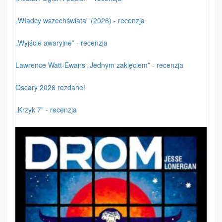
„Władcy wszechświata” (2026) - recenzja
„Wyjście awaryjne” - recenzja
Lawrence Watt-Ewans „Jednym zaklęciem” - recenzja
Oscary 2026 rozdane!
„Krzyk 7” - recenzja