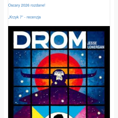
Oscary 2026 rozdane!
„Krzyk 7” - recenzja