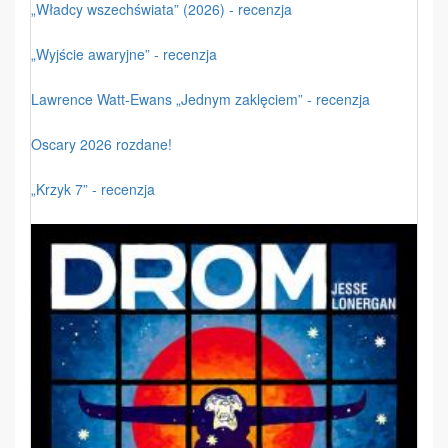
„Władcy wszechświata” (2026) - recenzja
„Wyjście awaryjne” - recenzja
Lawrence Watt-Ewans „Jednym zaklęciem” - recenzja
Oscary 2026 rozdane!
„Krzyk 7” - recenzja