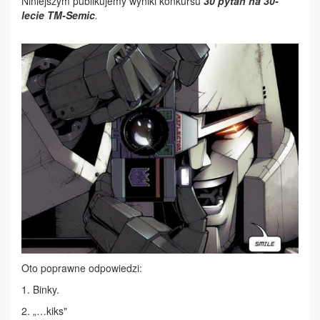
Niniejszym publikujemy wyniki konkursu
30 pytań na 30-
lecie TM-Semic
.
Oto poprawne odpowiedzi:
1. Binky.
2. „…kiks"