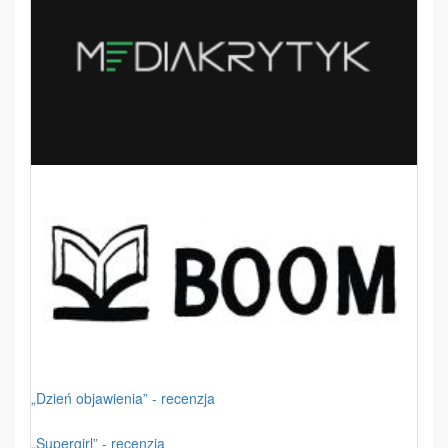
„Dzień objawienia” - recenzja
„Supergirl” - recenzja