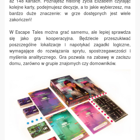
aż 148 kartach. Poznajesz historię życia Elizabeth czytając
kolejne karty, podejmujesz decyzje, a to jakie wybierzesz, ma
bardzo duże znaczenie: w grze dostępnych jest wiele
zakończeń!
W Escape Tales można grać samemu, ale lepiej sprawdza
się jako gra kooperacyjna. Będziecie przeszukiwać
poszczególne lokalizacje i napotykać zagadki logiczne,
wymagające do rozwiązania sprytu, spostrzegawczości i
myślenia analitycznego. Gra pozwala na zabawę w zaciszu
domu, zarówno w grupie znajomych czy domowników.