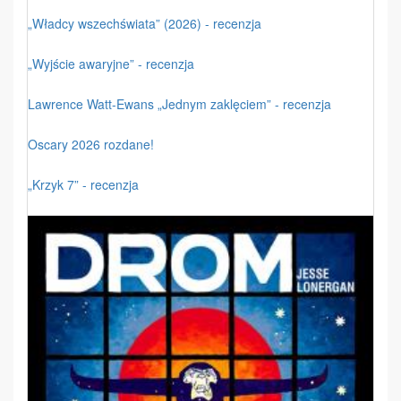
„Władcy wszechświata” (2026) - recenzja
„Wyjście awaryjne” - recenzja
Lawrence Watt-Ewans „Jednym zaklęciem” - recenzja
Oscary 2026 rozdane!
„Krzyk 7” - recenzja