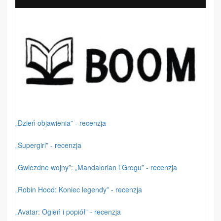
„Dzień objawienia” - recenzja
„Supergirl” - recenzja
„Gwiezdne wojny”: „Mandalorian i Grogu” - recenzja
„Robin Hood: Koniec legendy” - recenzja
„Avatar: Ogień i popiół” - recenzja