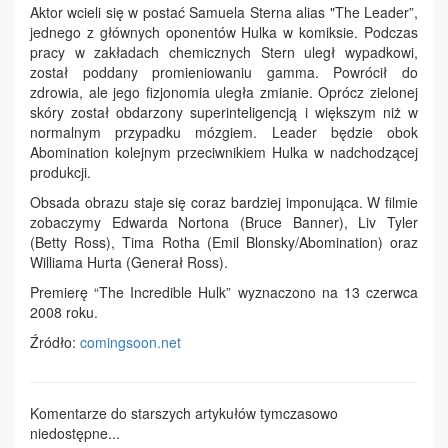
Aktor wcieli się w postać Samuela Sterna alias "The Leader”,
jednego z głównych oponentów Hulka w komiksie. Podczas
pracy w zakładach chemicznych Stern uległ wypadkowi,
został poddany promieniowaniu gamma. Powrócił do
zdrowia, ale jego fizjonomia uległa zmianie. Oprócz zielonej
skóry został obdarzony superinteligencją i większym niż w
normalnym przypadku mózgiem. Leader będzie obok
Abomination kolejnym przeciwnikiem Hulka w nadchodzącej
produkcji.
Obsada obrazu staje się coraz bardziej imponująca. W filmie
zobaczymy Edwarda Nortona (Bruce Banner), Liv Tyler
(Betty Ross), Tima Rotha (Emil Blonsky/Abomination) oraz
Williama Hurta (Generał Ross).
Premierę “The Incredible Hulk” wyznaczono na 13 czerwca
2008 roku.
Źródło:
comingsoon.net
Komentarze do starszych artykułów tymczasowo
niedostępne...