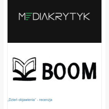
„Dzień objawienia” - recenzja