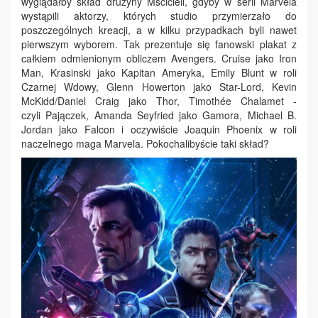
wyglądałby skład drużyny Mścicieli, gdyby w serii Marvela
wystąpili aktorzy, których studio przymierzało do
poszczególnych kreacji, a w kilku przypadkach byli nawet
pierwszym wyborem. Tak prezentuje się fanowski plakat z
całkiem odmienionym obliczem Avengers. Cruise jako Iron
Man, Krasinski jako Kapitan Ameryka, Emily Blunt w roli
Czarnej Wdowy, Glenn Howerton jako Star-Lord, Kevin
McKidd/Daniel Craig jako Thor, Timothée Chalamet -
czyli Pajączek, Amanda Seyfried jako Gamora, Michael B.
Jordan jako Falcon i oczywiście Joaquin Phoenix w roli
naczelnego maga Marvela. Pokochalibyście taki skład?