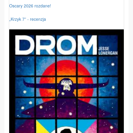
Oscary 2026 rozdane!
„Krzyk 7” - recenzja