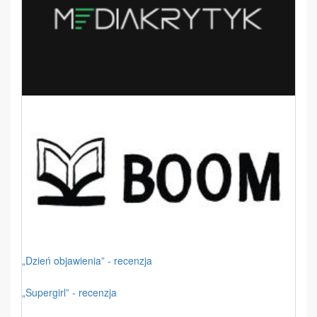
„Dzień objawienia” - recenzja
„Supergirl” - recenzja