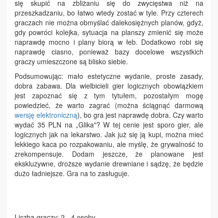
się skupić na zbliżaniu się do zwycięstwa niż na
przeszkadzaniu, bo łatwo wtedy zostać w tyle. Przy czterech
graczach nie można obmyślać dalekosiężnych planów, gdyż,
gdy powróci kolejka, sytuacja na planszy zmienić się może
naprawdę mocno i plany biorą w łeb. Dodatkowo robi się
naprawdę ciasno, ponieważ bazy docelowe wszystkich
graczy umieszczone są blisko siebie.
Podsumowując: mało estetyczne wydanie, proste zasady,
dobra zabawa. Dla wielbicieli gier logicznych obowiązkiem
jest zapoznać się z tym tytułem, pozostałym mogę
powiedzieć, że warto zagrać (można ściągnąć darmową
wersję elektroniczną
), bo gra jest naprawdę dobra. Czy warto
wydać 35 PLN na „Glika"? W tej cenie jest sporo gier, ale
logicznych jak na lekarstwo. Jak już się ją kupi, można mieć
lekkiego kaca po rozpakowaniu, ale myślę, że grywalność to
zrekompensuje. Dodam jeszcze, że planowane jest
ekskluzywne, droższe wydanie drewniane i sądzę, że będzie
dużo ładniejsze. Gra na to zasługuje.
Liczba graczy: 2 - 4 osoby