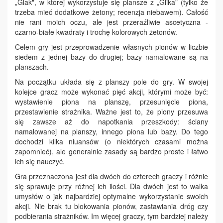
„Glak", w której wykorzystuje się plansze z „Glika" (tylko że
trzeba mieć dodatkowe żetony; recenzja niebawem). Całość
nie rani moich oczu, ale jest przeraźliwie ascetyczna -
czarno-białe kwadraty i trochę kolorowych żetonów.
Celem gry jest przeprowadzenie własnych pionów w liczbie
siedem z jednej bazy do drugiej; bazy namalowane są na
planszach.
Na początku układa się z planszy pole do gry. W swojej
kolejce gracz może wykonać pięć akcji, którymi może być:
wystawienie piona na planszę, przesunięcie piona,
przestawienie strażnika. Ważne jest to, że piony przesuwa
się zawsze aż do napotkania przeszkody: ściany
namalowanej na planszy, innego piona lub bazy. Do tego
dochodzi kilka niuansów (o niektórych czasami można
zapomnieć), ale generalnie zasady są bardzo proste i łatwo
ich się nauczyć.
Gra przeznaczona jest dla dwóch do czterech graczy i różnie
się sprawuje przy różnej ich ilości. Dla dwóch jest to walka
umysłów o jak najbardziej optymalne wykorzystanie swoich
akcji. Nie brak tu blokowania pionów, zastawiania dróg czy
podbierania strażników. Im więcej graczy, tym bardziej należy