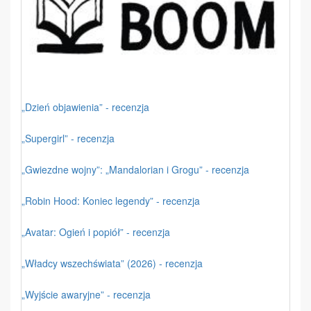
„Dzień objawienia” - recenzja
„Supergirl” - recenzja
„Gwiezdne wojny”: „Mandalorian i Grogu” - recenzja
„Robin Hood: Koniec legendy” - recenzja
„Avatar: Ogień i popiół” - recenzja
„Władcy wszechświata” (2026) - recenzja
„Wyjście awaryjne” - recenzja