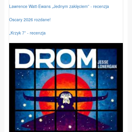
Lawrence Watt-Ewans „Jednym zaklęciem” - recenzja
Oscary 2026 rozdane!
„Krzyk 7” - recenzja