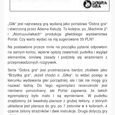
„Glik" jest najnowszą grą wydaną jako portalowa "Dobra gra"
i stworzoną przez Adama Kałużę. To kolejna, po „Machinie 2"
i „Atomuuuówkach" produkcja gliwickiego wydawnictwa
Portal. Czy warto wydać na nią sugerowane 35 PLN?
Na postawione przeze mnie na początku pytanie odpowiem
na samym końcu, wpierw opiszę zawartość pudełka i wygląd
elementów, omówię zasady i podzielę się wrażeniami z
przeprowadzonych rozgrywek.
Seria "Dobra gra" jest przeinaczana bardzo złośliwie jako
"Brzydka gra". Jeżeli chodzi o „Glika", to widać postęp w
kierunku wydawania gier porządniej, ale i tak nie mogę gry
nazwać ładną. Do tego egzemplarz recenzencki jest
nierówno porozcinany, ale Portal zapewnia, że takich
egzemplarzy było mało i są wymieniane. W pudełku
znajdziemy 24 kwadraty-plansze z grubej tektury, z których
układana jest plansza do gry, po 7 żetonów w 4 kolorach, 4
czarne żetony strażników i dwie instrukcje. Druga dotyczy gry