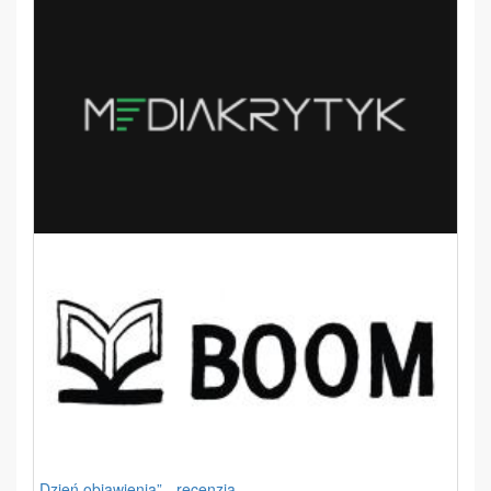
„Dzień objawienia” - recenzja