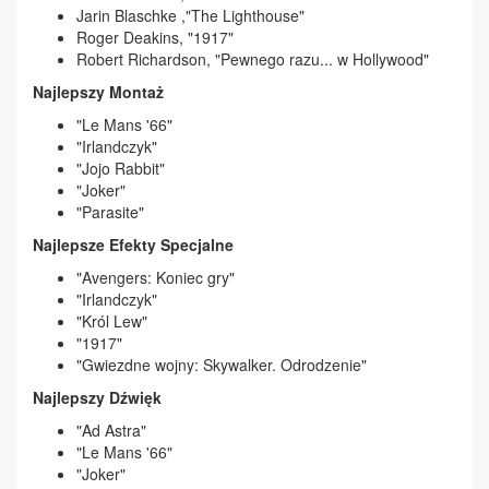
Jarin Blaschke ,"The Lighthouse"
Roger Deakins, "1917"
Robert Richardson, "Pewnego razu... w Hollywood"
Najlepszy Montaż
"Le Mans '66"
"Irlandczyk"
"Jojo Rabbit"
"Joker"
"Parasite"
Najlepsze Efekty Specjalne
"Avengers: Koniec gry"
"Irlandczyk"
"Król Lew"
"1917"
"Gwiezdne wojny: Skywalker. Odrodzenie"
Najlepszy Dźwięk
"Ad Astra"
"Le Mans '66"
"Joker"