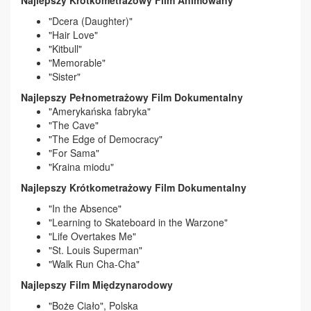
"Dcera (Daughter)"
"Hair Love"
"Kitbull"
"Memorable"
"Sister"
Najlepszy Pełnometrażowy Film Dokumentalny
"Amerykańska fabryka"
"The Cave"
"The Edge of Democracy"
"For Sama"
"Kraina miodu"
Najlepszy Krótkometrażowy Film Dokumentalny
"In the Absence"
"Learning to Skateboard in the Warzone"
"Life Overtakes Me"
"St. Louis Superman"
"Walk Run Cha-Cha"
Najlepszy Film Międzynarodowy
"Boże Ciało", Polska