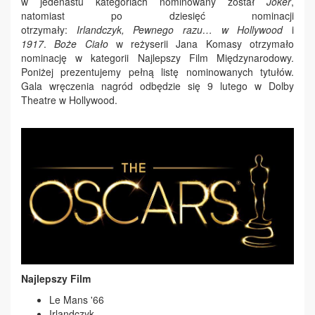
w jedenastu kategoriach nominowany został
Joker
,
natomiast po dziesięć nominacji
otrzymały:
Irlandczyk, Pewnego razu… w Hollywood
i
1917
.
Boże Ciało
w reżyserii Jana Komasy otrzymało
nominację w kategorii Najlepszy Film Międzynarodowy.
Poniżej prezentujemy pełną listę nominowanych tytułów.
Gala wręczenia nagród odbędzie się 9 lutego w Dolby
Theatre w Hollywood.
Najlepszy Film
Le Mans '66
Irlandczyk