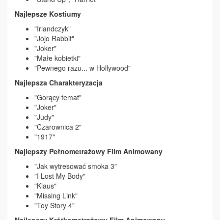
Najlepsze Kostiumy
"Irlandczyk"
"Jojo Rabbit"
"Joker"
"Małe kobietki"
"Pewnego razu... w Hollywood"
Najlepsza Charakteryzacja
"Gorący temat"
"Joker"
"Judy"
"Czarownica 2"
"1917"
Najlepszy Pełnometrażowy Film Animowany
"Jak wytresować smoka 3"
"I Lost My Body"
"Klaus"
"Missing Link"
"Toy Story 4"
Najlepszy Krótkometrażowy Film Animowany