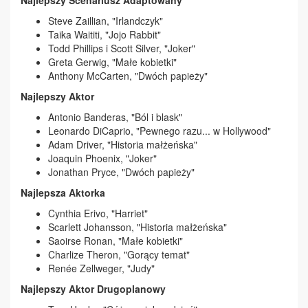
Steve Zaillian, "Irlandczyk"
Taika Waititi, "Jojo Rabbit"
Todd Phillips i Scott Silver, "Joker"
Greta Gerwig, "Małe kobietki"
Anthony McCarten, "Dwóch papieży"
Najlepszy Aktor
Antonio Banderas, "Ból i blask"
Leonardo DiCaprio, "Pewnego razu... w Hollywood"
Adam Driver, "Historia małżeńska"
Joaquin Phoenix, "Joker"
Jonathan Pryce, "Dwóch papieży"
Najlepsza Aktorka
Cynthia Erivo, "Harriet"
Scarlett Johansson, "Historia małżeńska"
Saoirse Ronan, "Małe kobietki"
Charlize Theron, "Gorący temat"
Renée Zellweger, "Judy"
Najlepszy Aktor Drugoplanowy