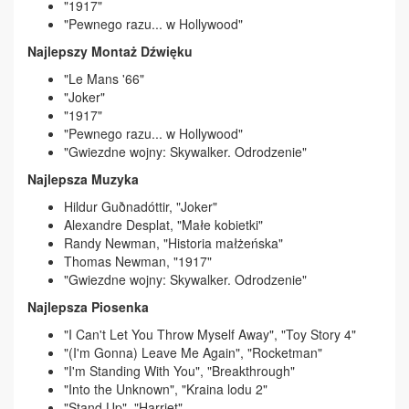
"1917"
"Pewnego razu... w Hollywood"
Najlepszy Montaż Dźwięku
"Le Mans '66"
"Joker"
"1917"
"Pewnego razu... w Hollywood"
"Gwiezdne wojny: Skywalker. Odrodzenie"
Najlepsza Muzyka
Hildur Guðnadóttir, "Joker"
Alexandre Desplat, "Małe kobietki"
Randy Newman, "Historia małżeńska"
Thomas Newman, "1917"
"Gwiezdne wojny: Skywalker. Odrodzenie"
Najlepsza Piosenka
"I Can't Let You Throw Myself Away", "Toy Story 4"
"(I'm Gonna) Leave Me Again", "Rocketman"
"I'm Standing With You", "Breakthrough"
"Into the Unknown", "Kraina lodu 2"
"Stand Up", "Harriet"