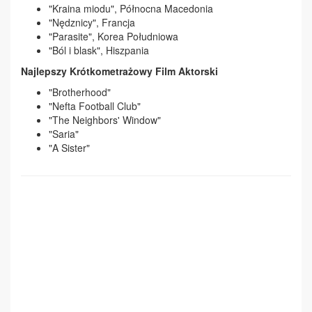
"Kraina miodu", Północna Macedonia
"Nędznicy", Francja
"Parasite", Korea Południowa
"Ból i blask", Hiszpania
Najlepszy Krótkometrażowy Film Aktorski
"Brotherhood"
"Nefta Football Club"
"The Neighbors' Window"
"Saria"
"A Sister"