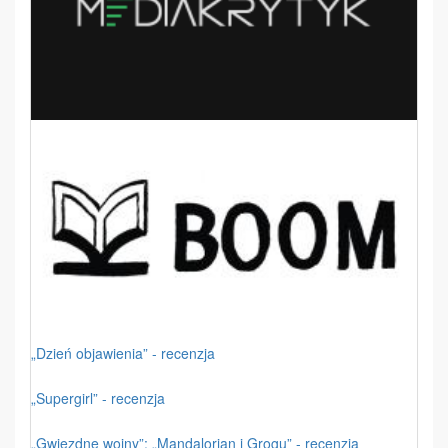
„Dzień objawienia” - recenzja
„Supergirl” - recenzja
„Gwiezdne wojny”: „Mandalorian i Grogu” - recenzja