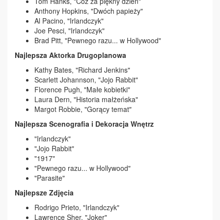
Tom Hanks, "Cóż za piękny dzień"
Anthony Hopkins, "Dwóch papieży"
Al Pacino, "Irlandczyk"
Joe Pesci, "Irlandczyk"
Brad Pitt, "Pewnego razu... w Hollywood"
Najlepsza Aktorka Drugoplanowa
Kathy Bates, "Richard Jenkins"
Scarlett Johannson, "Jojo Rabbit"
Florence Pugh, "Małe kobietki"
Laura Dern, "Historia małżeńska"
Margot Robbie, "Gorący temat"
Najlepsza Scenografia i Dekoracja Wnętrz
"Irlandczyk"
"Jojo Rabbit"
"1917"
"Pewnego razu... w Hollywood"
"Parasite"
Najlepsze Zdjęcia
Rodrigo Prieto, "Irlandczyk"
Lawrence Sher, "Joker"