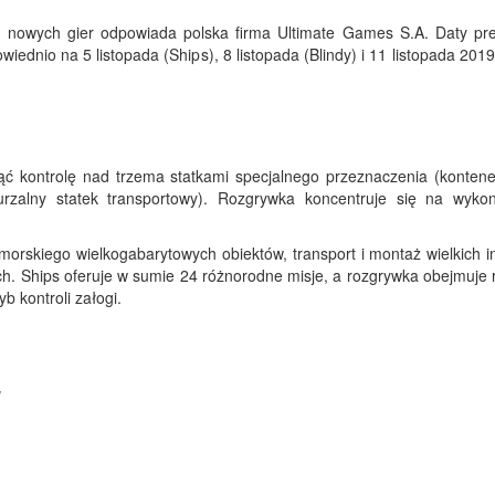
h nowych gier odpowiada polska firma Ultimate Games S.A. Daty pr
iednio na 5 listopada (Ships), 8 listopada (Blindy) i 11 listopada 2019
ć kontrolę nad trzema statkami specjalnego przeznaczenia (kontene
urzalny statek transportowy). Rozgrywka koncentruje się na wyko
rskiego wielkogabarytowych obiektów, transport i montaż wielkich ins
ch. Ships oferuje w sumie 24 różnorodne misje, a rozgrywka obejmuje 
b kontroli załogi.
/