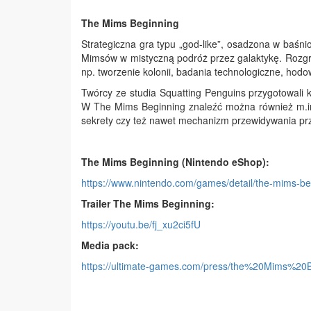
The Mims Beginning
Strategiczna gra typu „god-like”, osadzona w baśni
Mimsów w mistyczną podróż przez galaktykę. Rozgr
np. tworzenie kolonii, badania technologiczne, hodo
Twórcy ze studia Squatting Penguins przygotowali 
W The Mims Beginning znaleźć można również m.in
sekrety czy też nawet mechanizm przewidywania prz
The Mims Beginning (Nintendo eShop):
https://www.nintendo.com/games/detail/the-mims-be
Trailer The Mims Beginning:
https://youtu.be/fj_xu2ci5fU
Media pack:
https://ultimate-games.com/press/the%20Mims%20B