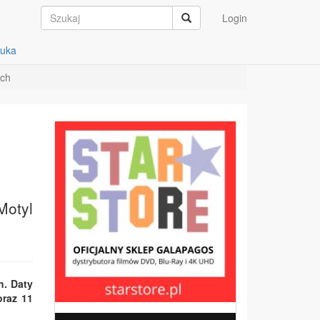
Login
auka
tch
Motyl
h. Daty
oraz 11