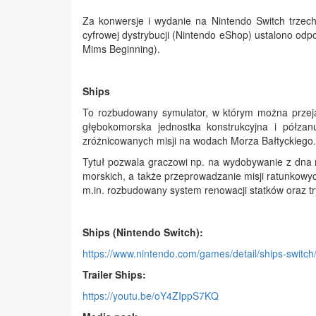
Za konwersje i wydanie na Nintendo Switch trzec
cyfrowej dystrybucji (Nintendo eShop) ustalono odpow
Mims Beginning).
Ships
To rozbudowany symulator, w którym można przeją
głębokomorska jednostka konstrukcyjna i półzan
zróżnicowanych misji na wodach Morza Bałtyckiego.
Tytuł pozwala graczowi np. na wydobywanie z dna mo
morskich, a także przeprowadzanie misji ratunkowy
m.in. rozbudowany system renowacji statków oraz try
Ships (Nintendo Switch):
https://www.nintendo.com/games/detail/ships-switch
Trailer Ships:
https://youtu.be/oY4ZIppS7KQ