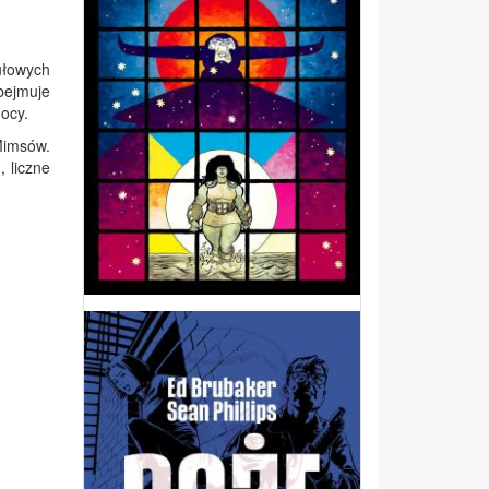
tułowych
bejmuje
mocy.
Mimsów.
 liczne