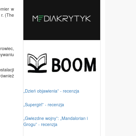
emier w
 r. (The
rowiec,
nywaniu
talacji
również
„Dzień objawienia” - recenzja
„Supergirl” - recenzja
„Gwiezdne wojny”: „Mandalorian i
Grogu” - recenzja