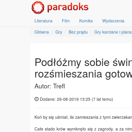
Literatura
Film
Komiks
Wydarzenia
Główna
Gry
Bez prądu
Gry karciane i plan
Podłóżmy sobie świn
rozśmieszania gotow
Autor: Trefl
Dodane: 29-08-2019 13:25 (
7 lat temu
)
Koń by się uśmiał, ile zamieszania z tymi zwierzakam
Całe stado krów wymknęło się z zagrody, a za nimi 