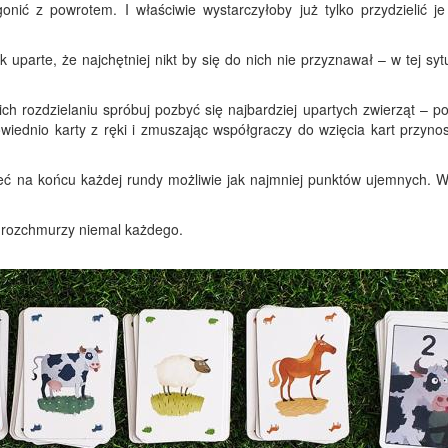
onić z powrotem. I właściwie wystarczyłoby już tylko przydzielić je
 uparte, że najchętniej nikt by się do nich nie przyznawał – w tej syt
ich rozdzielaniu spróbuj pozbyć się najbardziej upartych zwierząt – p
wiednio karty z ręki i zmuszając współgraczy do wzięcia kart przyno
ieć na końcu każdej rundy możliwie jak najmniej punktów ujemnych. 
a rozchmurzy niemal każdego.