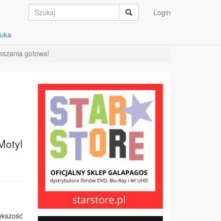
Login
auka
eszania gotowa!
Motyl
ększość