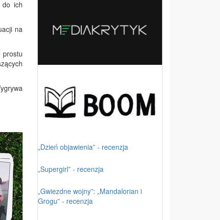
 do ich
uacji na
o prostu
szących
Wygrywa
„Dzień objawienia” - recenzja
„Supergirl” - recenzja
„Gwiezdne wojny”: „Mandalorian i
Grogu” - recenzja