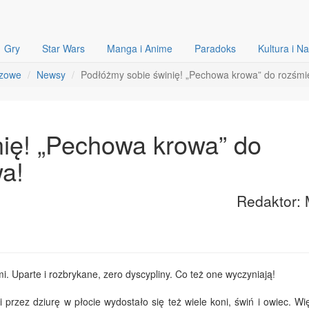
Gry
Star Wars
Manga i Anime
Paradoks
Kultura i N
szowe
Newsy
Podłóżmy sobie świnię! „Pechowa krowa” do rozśmi
ię! „Pechowa krowa” do
a!
Redaktor: 
i. Uparte i rozbrykane, zero dyscypliny. Co też one wyczyniają!
przez dziurę w płocie wydostało się też wiele koni, świń i owiec. Wi