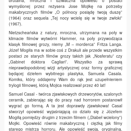
brutalna, mroczna i dziwaczna opowieść o postaci
wymyślonej przez reżysera Jose Mojikę na potrzeby
makabrycznych filmów „O północy posiądę twoją duszę”
(1964) oraz sequela „Tej nocy wcielę się w twoje zwłoki”
(1967).
Nietzscheańska z natury, mroczna, utrzymana na poły w
klimacie filmów wytwórni Hammer, na poły przywodząca
klasyk filmowej grozy, niemy „M – morderca” Fritza Langa.
Józef Mogiła ma w sobie coś z Drakuli ale przede wszystkim
postaci ze starych filmów grozy takich jak „Nosferatu” czy
„Gabinet doktora Cagliari”. Wszystko za sprawą
nieprawdopodobnej wizji artystycznej oraz formy graficznej
będącej dziełem wybitnego plastyka, Samuela Casala.
Komiks, który oddajemy Wam do rąk jest uzupełnieniem
trylogii filmowej, którą Mojica realizował przez 40 lat!
Samuel Casal - twórca zjawiskowych drzeworytów, szalonych
ceramik, zabierając się do pracy nad horrorem postanowił
wygrać go formą. A ta jest doprawdy zjawiskowa! Casal
stworzył opowieść wyjaśniającą co działo się z Józefem
Mogiłą pomiędzy drugim z trzecim filmem („Diabeł wcielony”)
Mojiki. Opowieść równie makabryczną i ciężką jak filmy
starego mistrza horroru. Ale opowieść swoją, oryginalną.