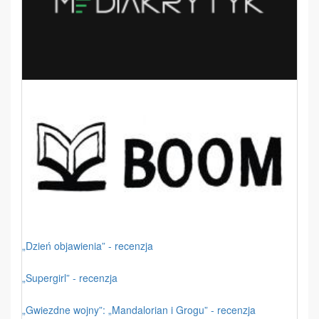
„Dzień objawienia” - recenzja
„Supergirl” - recenzja
„Gwiezdne wojny”: „Mandalorian i Grogu” - recenzja