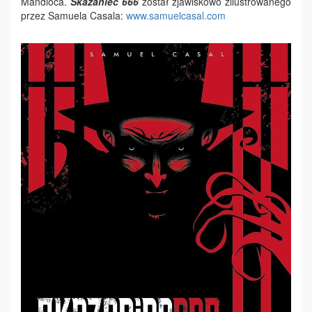
Mandioca.
Skazaniec 666
został zjawiskowo zilustrowanego
przez Samuela Casala:
www.samuelcasal.com