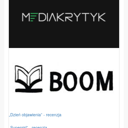
„Dzień objawienia” - recenzja
„Supergirl” - recenzja