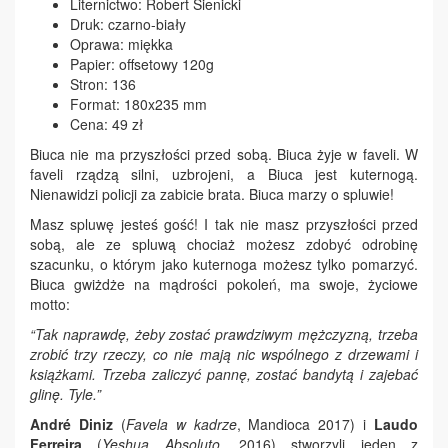
Liternictwo: Robert Sienicki
Druk: czarno-biały
Oprawa: miękka
Papier: offsetowy 120g
Stron: 136
Format: 180x235 mm
Cena: 49 zł
Biuca nie ma przyszłości przed sobą. Biuca żyje w faveli. W
faveli rządzą silni, uzbrojeni, a Biuca jest kuternogą.
Nienawidzi policji za zabicie brata. Biuca marzy o spluwie!
Masz spluwę jesteś gość! I tak nie masz przyszłości przed
sobą, ale ze spluwą chociaż możesz zdobyć odrobinę
szacunku, o którym jako kuternoga możesz tylko pomarzyć.
Biuca gwiżdże na mądrości pokoleń, ma swoje, życiowe
motto:
“Tak naprawdę, żeby zostać prawdziwym mężczyzną, trzeba
zrobić trzy rzeczy, co nie mają nic wspólnego z drzewami i
książkami. Trzeba zaliczyć pannę, zostać bandytą i zajebać
glinę. Tyle.”
André Diniz
(
Favela w kadrze
, Mandioca 2017) i
Laudo
Ferreira
(
Yeshua Absoluto
, 2016) stworzyli jeden z