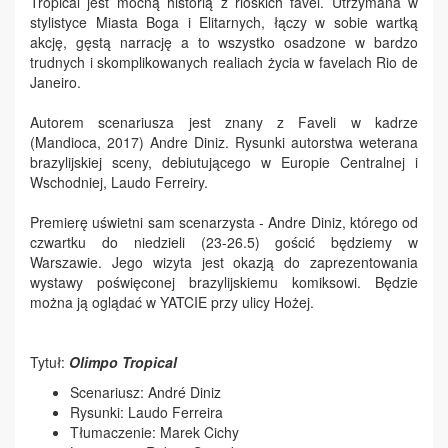
Tropical jest mocną historią z rioskich favel. Utrzymana w
stylistyce Miasta Boga i Elitarnych, łączy w sobie wartką
akcję, gęstą narrację a to wszystko osadzone w bardzo
trudnych i skomplikowanych realiach życia w favelach Rio de
Janeiro.
Autorem scenariusza jest znany z Faveli w kadrze
(Mandioca, 2017) Andre Diniz. Rysunki autorstwa weterana
brazylijskiej sceny, debiutującego w Europie Centralnej i
Wschodniej, Laudo Ferreiry.
Premierę uświetni sam scenarzysta - Andre Diniz, którego od
czwartku do niedzieli (23-26.5) gościć będziemy w
Warszawie. Jego wizyta jest okazją do zaprezentowania
wystawy poświęconej brazylijskiemu komiksowi. Będzie
można ją oglądać w YATCIE przy ulicy Hożej.
Tytuł:
Olimpo Tropical
Scenariusz: André Diniz
Rysunki: Laudo Ferreira
Tłumaczenie: Marek Cichy