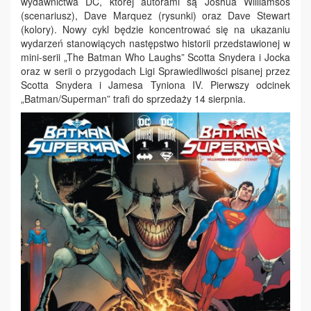
wydawnictwa DC, której autorami są Joshua Williamsos
(scenariusz), Dave Marquez (rysunki) oraz Dave Stewart
(kolory). Nowy cykl będzie koncentrować się na ukazaniu
wydarzeń stanowiących następstwo historii przedstawionej w
mini-serii „The Batman Who Laughs” Scotta Snydera i Jocka
oraz w serii o przygodach Ligi Sprawiedliwości pisanej przez
Scotta Snydera i Jamesa Tyniona IV. Pierwszy odcinek
„Batman/Superman” trafi do sprzedaży 14 sierpnia.