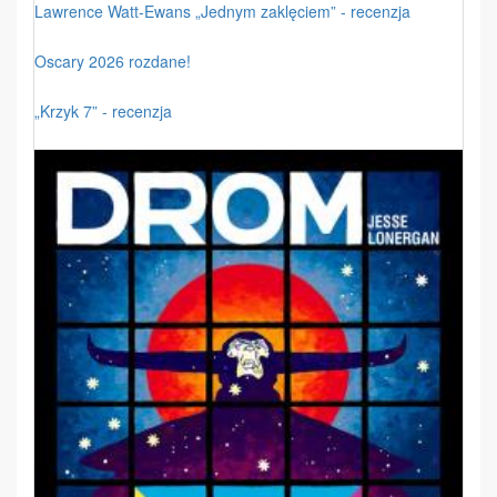
Lawrence Watt-Ewans „Jednym zaklęciem” - recenzja
Oscary 2026 rozdane!
„Krzyk 7” - recenzja