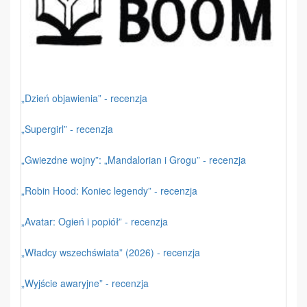
„Dzień objawienia” - recenzja
„Supergirl” - recenzja
„Gwiezdne wojny”: „Mandalorian i Grogu” - recenzja
„Robin Hood: Koniec legendy” - recenzja
„Avatar: Ogień i popiół” - recenzja
„Władcy wszechświata” (2026) - recenzja
„Wyjście awaryjne” - recenzja