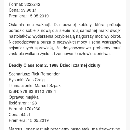
Format: 322x242
Cena: 59,90 zł
Premiera: 15.05.2019
Ostatnia noc wakacji. Dla pewnej kobiety, która próbuje
poradzić sobie z nową dla siebie rolą samotnej matki dwójki
nastolatków, wydarzenia przybierają najgorszy możliwy obrót.
Niespodziewana burza o niezwykłej mocy i seria wstrząsów
sejsmicznych sprawiają, że dotychczasowe problemy musi
zastąpić walka o życie... i zachowanie człowieczeństwa.
Deadly Class tom 2: 1988 Dzieci czarnej dziury
Scenariusz: Rick Remender
Rysunki: Wes Craig
Tłumaczenie: Marceli Szpak
ISBN: 978-83-8110-789-1
Oprawa: miękka
Ilość stron: 128
Format: 170x260
Cena: 44 zł
Premiera: 15.05.2019
Marcus Lopez jest jak przeciętny nastolatek: ma dziewczynę,