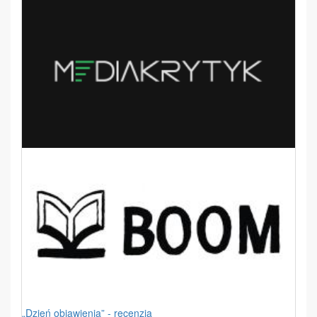
„Dzień objawienia” - recenzja