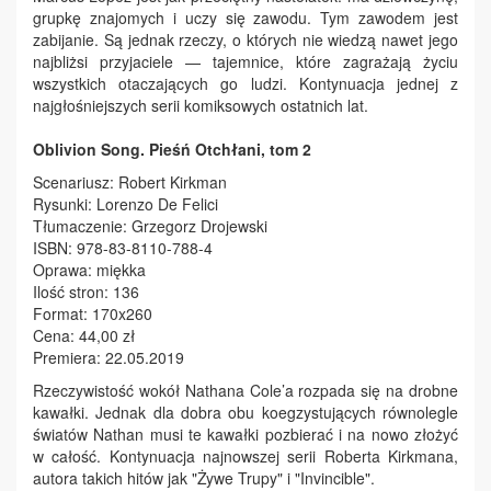
grupkę znajomych i uczy się zawodu. Tym zawodem jest
zabijanie. Są jednak rzeczy, o których nie wiedzą nawet jego
najbliżsi przyjaciele — tajemnice, które zagrażają życiu
wszystkich otaczających go ludzi. Kontynuacja jednej z
najgłośniejszych serii komiksowych ostatnich lat.
Oblivion Song. Pieśń Otchłani, tom 2
Scenariusz: Robert Kirkman
Rysunki: Lorenzo De Felici
Tłumaczenie: Grzegorz Drojewski
ISBN: 978-83-8110-788-4
Oprawa: miękka
Ilość stron: 136
Format: 170x260
Cena: 44,00 zł
Premiera: 22.05.2019
Rzeczywistość wokół Nathana Cole’a rozpada się na drobne
kawałki. Jednak dla dobra obu koegzystujących równolegle
światów Nathan musi te kawałki pozbierać i na nowo złożyć
w całość. Kontynuacja najnowszej serii Roberta Kirkmana,
autora takich hitów jak "Żywe Trupy" i "Invincible".