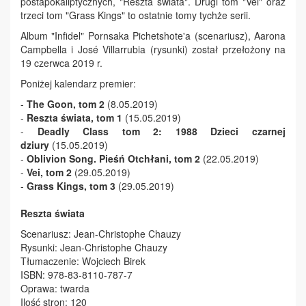
postapokaliptycznych, "Reszta świata". Drugi tom "Vei" oraz
trzeci tom "Grass Kings" to ostatnie tomy tychże serii.
Album "Infidel" Pornsaka Pichetshote'a (scenariusz), Aarona
Campbella i José Villarrubia (rysunki) został przełożony na
19 czerwca 2019 r.
Poniżej kalendarz premier:
-
The Goon, tom 2
(8.05.2019)
-
Reszta świata, tom 1
(15.05.2019)
-
Deadly Class tom 2: 1988 Dzieci czarnej
dziury
(15.05.2019)
-
Oblivion Song. Pieśń Otchłani, tom 2
(22.05.2019)
-
Vei, tom 2
(29.05.2019)
-
Grass Kings, tom 3
(29.05.2019)
Reszta świata
Scenariusz: Jean-Christophe Chauzy
Rysunki: Jean-Christophe Chauzy
Tłumaczenie: Wojciech Birek
ISBN: 978-83-8110-787-7
Oprawa: twarda
Ilość stron: 120