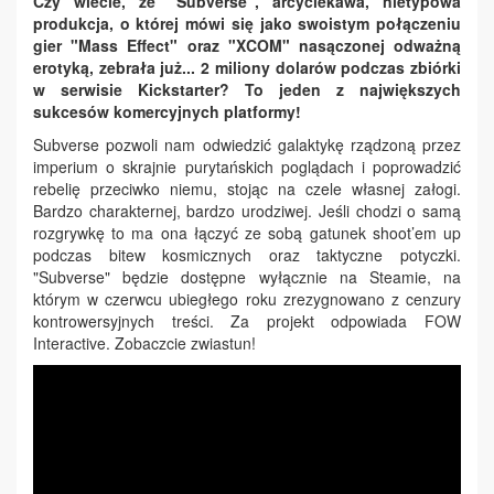
Czy wiecie, że "Subverse", arcyciekawa, nietypowa
produkcja, o której mówi się jako swoistym połączeniu
gier "Mass Effect" oraz "XCOM" nasączonej odważną
erotyką, zebrała już... 2 miliony dolarów podczas zbiórki
w serwisie Kickstarter? To jeden z największych
sukcesów komercyjnych platformy!
Subverse pozwoli nam odwiedzić galaktykę rządzoną przez
imperium o skrajnie purytańskich poglądach i poprowadzić
rebelię przeciwko niemu, stojąc na czele własnej załogi.
Bardzo charakternej, bardzo urodziwej. Jeśli chodzi o samą
rozgrywkę to ma ona łączyć ze sobą gatunek shoot’em up
podczas bitew kosmicznych oraz taktyczne potyczki.
"Subverse" będzie dostępne wyłącznie na Steamie, na
którym w czerwcu ubiegłego roku zrezygnowano z cenzury
kontrowersyjnych treści. Za projekt odpowiada FOW
Interactive. Zobaczcie zwiastun!