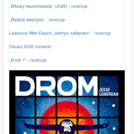
„Władcy wszechświata” (2026) - recenzja
„Wyjście awaryjne” - recenzja
Lawrence Watt-Ewans „Jednym zaklęciem” - recenzja
Oscary 2026 rozdane!
„Krzyk 7” - recenzja