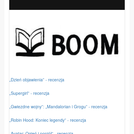
„Dzień objawienia” - recenzja
„Supergirl” - recenzja
„Gwiezdne wojny”: „Mandalorian i Grogu” - recenzja
„Robin Hood: Koniec legendy” - recenzja
„Avatar: Ogień i popiół” - recenzja