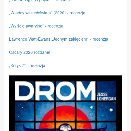
„Władcy wszechświata” (2026) - recenzja
„Wyjście awaryjne” - recenzja
Lawrence Watt-Ewans „Jednym zaklęciem” - recenzja
Oscary 2026 rozdane!
„Krzyk 7” - recenzja