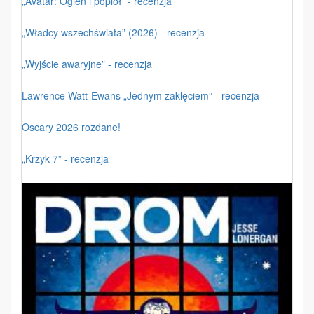
„Avatar: Ogień i popiół” - recenzja
„Władcy wszechświata” (2026) - recenzja
„Wyjście awaryjne” - recenzja
Lawrence Watt-Ewans „Jednym zaklęciem” - recenzja
Oscary 2026 rozdane!
„Krzyk 7” - recenzja