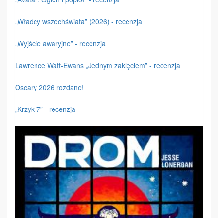
„Władcy wszechświata” (2026) - recenzja
„Wyjście awaryjne” - recenzja
Lawrence Watt-Ewans „Jednym zaklęciem” - recenzja
Oscary 2026 rozdane!
„Krzyk 7” - recenzja