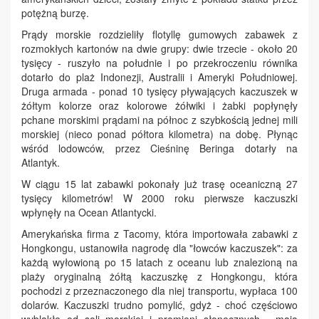
potężną burzę.
Prądy morskie rozdzieliły flotyllę gumowych zabawek z
rozmokłych kartonów na dwie grupy: dwie trzecie - około 20
tysięcy - ruszyło na południe i po przekroczeniu równika
dotarło do plaż Indonezji, Australii i Ameryki Południowej.
Druga armada - ponad 10 tysięcy pływających kaczuszek w
żółtym kolorze oraz kolorowe żółwiki i żabki popłynęły
pchane morskimi prądami na północ z szybkością jednej mili
morskiej (nieco ponad półtora kilometra) na dobę. Płynąc
wśród lodowców, przez Cieśninę Beringa dotarły na
Atlantyk.
W ciągu 15 lat zabawki pokonały już trasę oceaniczną 27
tysięcy kilometrów! W 2000 roku pierwsze kaczuszki
wpłynęły na Ocean Atlantycki.
Amerykańska firma z Tacomy, która importowała zabawki z
Hongkongu, ustanowiła nagrodę dla "łowców kaczuszek": za
każdą wyłowioną po 15 latach z oceanu lub znalezioną na
plaży oryginalną żółtą kaczuszkę z Hongkongu, która
pochodzi z przeznaczonego dla niej transportu, wypłaca 100
dolarów. Kaczuszki trudno pomylić, gdyż - choć częściowo