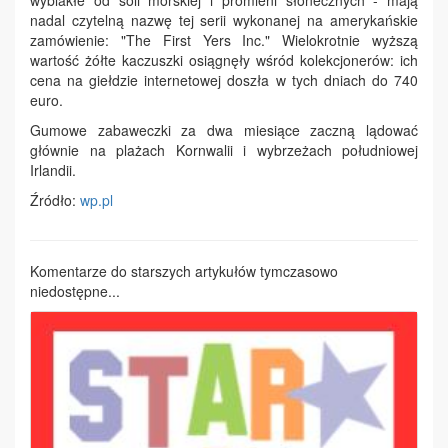
wyblakłe od soli morskiej i promieni słonecznych - mają
nadal czytelną nazwę tej serii wykonanej na amerykańskie
zamówienie: "The First Yers Inc." Wielokrotnie wyższą
wartość żółte kaczuszki osiągnęły wśród kolekcjonerów: ich
cena na giełdzie internetowej doszła w tych dniach do 740
euro.
Gumowe zabaweczki za dwa miesiące zaczną lądować
głównie na plażach Kornwalii i wybrzeżach południowej
Irlandii.
Źródło:
wp.pl
Komentarze do starszych artykułów tymczasowo
niedostępne...