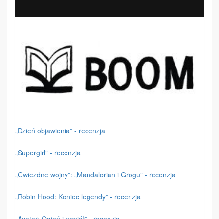
„Dzień objawienia” - recenzja
„Supergirl” - recenzja
„Gwiezdne wojny”: „Mandalorian i Grogu” - recenzja
„Robin Hood: Koniec legendy” - recenzja
„Avatar: Ogień i popiół” - recenzja