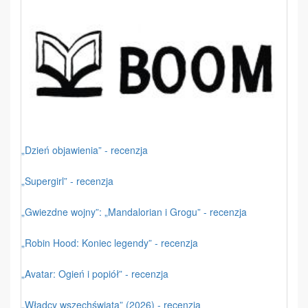
„Dzień objawienia” - recenzja
„Supergirl” - recenzja
„Gwiezdne wojny”: „Mandalorian i Grogu” - recenzja
„Robin Hood: Koniec legendy” - recenzja
„Avatar: Ogień i popiół” - recenzja
„Władcy wszechświata” (2026) - recenzja