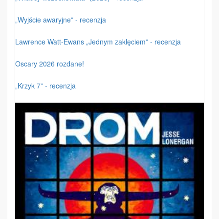
„Wyjście awaryjne” - recenzja
Lawrence Watt-Ewans „Jednym zaklęciem” - recenzja
Oscary 2026 rozdane!
„Krzyk 7” - recenzja