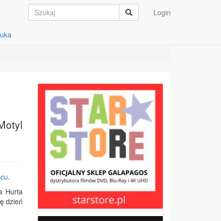
Login
auka
Motyl
scu
.
a Hurta
ę dzień