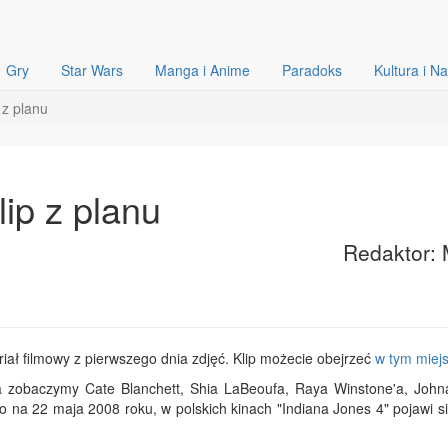
Gry
Star Wars
Manga i Anime
Paradoks
Kultura i N
 z planu
lip z planu
Redaktor: 
eriał filmowy z pierwszego dnia zdjęć. Klip możecie obejrzeć
w tym miej
a zobaczymy Cate Blanchett, Shia LaBeoufa, Raya Winstone'a, John
na 22 maja 2008 roku, w polskich kinach "Indiana Jones 4" pojawi si