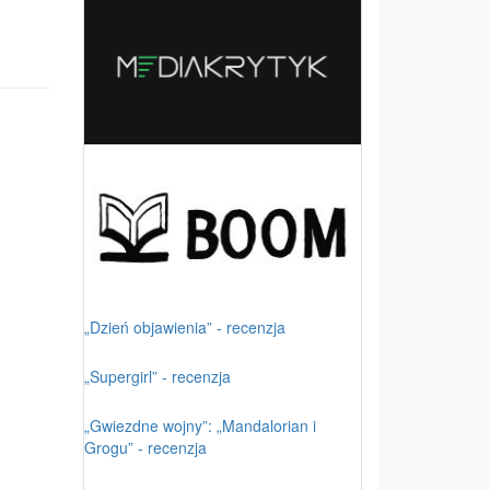
„Dzień objawienia” - recenzja
„Supergirl” - recenzja
„Gwiezdne wojny”: „Mandalorian i
Grogu” - recenzja