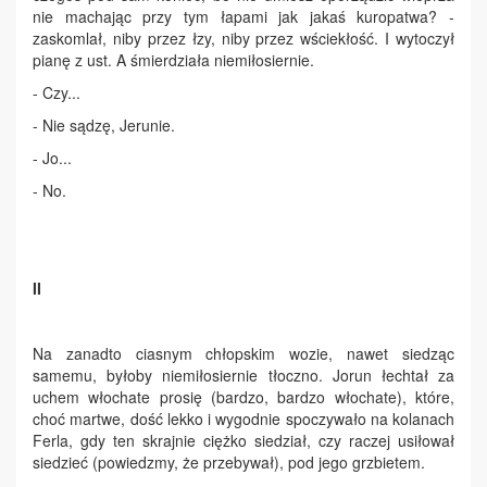
nie machając przy tym łapami jak jakaś kuropatwa? -
zaskomlał, niby przez łzy, niby przez wściekłość. I wytoczył
pianę z ust. A śmierdziała niemiłosiernie.
- Czy...
- Nie sądzę, Jerunie.
- Jo...
- No.
II
Na zanadto ciasnym chłopskim wozie, nawet siedząc
samemu, byłoby niemiłosiernie tłoczno. Jorun łechtał za
uchem włochate prosię (bardzo, bardzo włochate), które,
choć martwe, dość lekko i wygodnie spoczywało na kolanach
Ferla, gdy ten skrajnie ciężko siedział, czy raczej usiłował
siedzieć (powiedzmy, że przebywał), pod jego grzbietem.