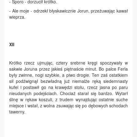
- Sporo - dorzucił krótko.
- Ale moje - odrzekł błyskawicznie Jorun, przeżuwając kawał
wieprza.
XII
Krótko rzecz ujmując, cztery srebrne kręgi spoczywały w
sakwie Joruna przez jakieś piętnaście minut. Bo palce Ferla
były zwinne, nogi szybkie, a piwo drogie. Ten zaś ostatkiem
sił podźwignął bezwładną już niemalże ręką siedemnasty
kufel i postawił go na krawędzi stołu, rzecz jasna po paru
nieudanych podejściach. Chociaż starał się bardzo. Wytarł
ślinę w rękaw koszuli, z trudem wynajdując ostatnie suche
miejsce i wstał, z wolna zsuwając się po dębowych schodach
tawerny.