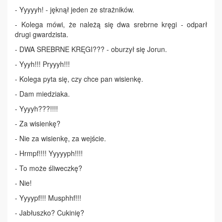
- Yyyyyh! - jęknął jeden ze strażników.
- Kolega mówi, że należą się dwa srebrne kręgi - odparł
drugi gwardzista.
- DWA SREBRNE KRĘGI??? - oburzył się Jorun.
- Yyyh!!! Pryyyh!!!
- Kolega pyta się, czy chce pan wisienkę.
- Dam miedziaka.
- Yyyyh???!!!!
- Za wisienkę?
- Nie za wisienkę, za wejście.
- Hrmpf!!!! Yyyyyph!!!!
- To może śliweczkę?
- Nie!
- Yyyypf!!! Musphhf!!!
- Jabłuszko? Cukinię?