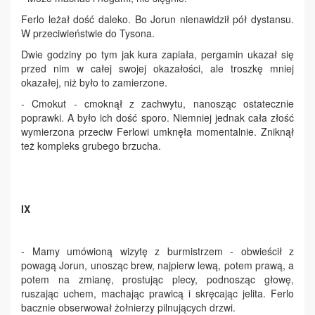
Ferlo leżał dość daleko. Bo Jorun nienawidził pół dystansu.
W przeciwieństwie do Tysona.
Dwie godziny po tym jak kura zapiała, pergamin ukazał się
przed nim w całej swojej okazałości, ale troszkę mniej
okazałej, niż było to zamierzone.
- Cmokut - cmoknął z zachwytu, nanosząc ostatecznie
poprawki. A było ich dość sporo. Niemniej jednak cała złość
wymierzona przeciw Ferlowi umknęła momentalnie. Zniknął
też kompleks grubego brzucha.
IX
- Mamy umówioną wizytę z burmistrzem - obwieścił z
powagą Jorun, unosząc brew, najpierw lewą, potem prawą, a
potem na zmianę, prostując plecy, podnosząc głowę,
ruszając uchem, machając prawicą i skręcając jelita. Ferlo
bacznie obserwował żołnierzy pilnujących drzwi.