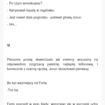
- Po czym wnioskujesz?
- Narysowali łopatę w nagłówku.
- Jest nawet data pogrzebu - pokiwał głową Jorun.
- Hm...
VI
Pieczone prosię skwierczało jak mielony wrzucony na
odpowiednio rozgrzaną patelnię, najlepiej teflonową. I
koniecznie z czarną rączką. Jorun skosztował pierwszy.
Bo był ważniejszy od Ferla.
-Toć ba.
Ferlo poszedł w jego ślady, wgryzając się w soczyste ucho