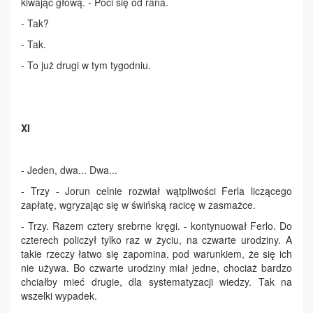
kiwając głową. - Poci się od rana.
- Tak?
- Tak.
- To już drugi w tym tygodniu.
XI
- Jeden, dwa... Dwa...
- Trzy - Jorun celnie rozwiał wątpliwości Ferla liczącego
zapłatę, wgryzając się w świńską racicę w zasmażce.
- Trzy. Razem cztery srebrne kręgi. - kontynuował Ferlo. Do
czterech policzył tylko raz w życiu, na czwarte urodziny. A
takie rzeczy łatwo się zapomina, pod warunkiem, że się ich
nie używa. Bo czwarte urodziny miał jedne, chociaż bardzo
chciałby mieć drugie, dla systematyzacji wiedzy. Tak na
wszelki wypadek.