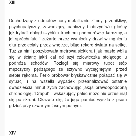
XIII
Dochodzący z odmętów nocy
metalicznie zimny, przenikliwy,
psychopatyczny, zawodzący, paniczny i obrzydliwie głośny
jęk irytacji obiegł szybkim truchtem podmurówkę karczmy, a
jej spróchniałe i zeżarte przez wymiociny drzwi w mgnieniu
oka przeleciały przez wnętrze, bijąc rekord świata na setkę.
Tuż za nimi poszybowała metrowa siekiera i jak masło wbiła
się w ścianę jakiś cal od szyi człowieczka stojącego u
podnóża schodów. Rozległ się miarowy tupot stóp
mężczyzny pędzącego ze sztywno wyciągniętymi przed
siebie rękoma. Ferlo próbował błyskawicznie połapać się w
sytuacji i na wszelki wypadek przeanalizować ostatnie
dwadzieścia minut życia zachowując jakąś prawdopodobną
chronologię. ‘Draput' - wskazujący palec mozolnie przesunął
się po skroni. Okazało się, że jego pamięć wyszła z psem
gdzieś przy czwartym jasnym pełnym.
XIV