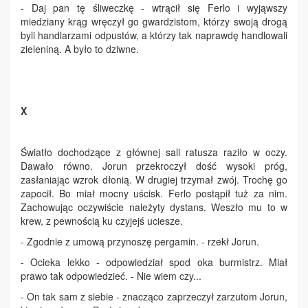
- Daj pan tę śliweczkę - wtrącił się Ferlo i wyjąwszy
miedziany krąg wręczył go gwardzistom, którzy swoją drogą
byli handlarzami odpustów, a którzy tak naprawdę handlowali
zieleniną. A było to dziwne.
X
Światło dochodzące z głównej sali ratusza raziło w oczy.
Dawało równo. Jorun przekroczył dość wysoki próg,
zasłaniając wzrok dłonią. W drugiej trzymał zwój. Trochę go
zapocił. Bo miał mocny uścisk. Ferlo postąpił tuż za nim.
Zachowując oczywiście należyty dystans. Weszło mu to w
krew, z pewnością ku czyjejś uciesze.
- Zgodnie z umową przynoszę pergamin. - rzekł Jorun.
- Ocieka lekko - odpowiedział spod oka burmistrz. Miał
prawo tak odpowiedzieć. - Nie wiem czy...
- On tak sam z siebie - znacząco zaprzeczył zarzutom Jorun,