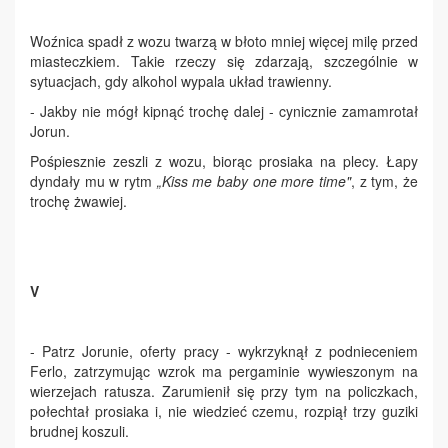
Woźnica spadł z wozu twarzą w błoto mniej więcej milę przed
miasteczkiem. Takie rzeczy się zdarzają, szczególnie w
sytuacjach, gdy alkohol wypala układ trawienny.
- Jakby nie mógł kipnąć trochę dalej - cynicznie zamamrotał
Jorun.
Pośpiesznie zeszli z wozu, biorąc prosiaka na plecy. Łapy
dyndały mu w rytm
„Kiss me baby one more time"
, z tym, że
trochę żwawiej.
V
- Patrz Jorunie, oferty pracy - wykrzyknął z podnieceniem
Ferlo, zatrzymując wzrok ma pergaminie wywieszonym na
wierzejach ratusza. Zarumienił się przy tym na policzkach,
połechtał prosiaka i, nie wiedzieć czemu, rozpiął trzy guziki
brudnej koszuli.