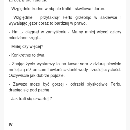
- Względnie trudno w nią nie trafić - skwitował Jorun.
- Względnie - przytaknął Ferlo grzebiąc w sakiewce i
wywalając jęzor coraz to bardziej w prawo.
- Hm...- ciągnął w zamyśleniu - Mamy mniej więcej cztery
miedziane kręgi...
- Mniej czy więcej?
- Konkretnie to dwa.
- Znając życie wystarczy to na kawał sera z dziurą niewiele
mniejszą niż on sam i ćwierć szklanki wody trzeciej czystości.
Oczywiście jak dobrze pójdzie.
- Zawsze może być gorzej - odrzekł błyskotliwie Ferlo,
drapiąc się pod pachą.
- Jak trafi się czwartej!?
IV