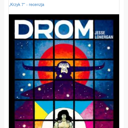
„Krzyk 7” - recenzja