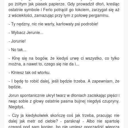
po żółtym jak piasek papierze. Gdy prowadził dłoń, kreśląc
ostatnie symbole i Ferlo potrącił go łokciem, zarzygał się aż
z wściekłości, zamazując przy tym z połowę pergaminu.
- Ty nędzny, nic nie warty, karłowaty psi podrobie!
- Wybacz Jerunie...
- Jorunie!
- No tak...
- Klnę się na bogów, że kiedyś urwę ci wszystko, co tylko
można, a nawet to, czego się nie da i...
- Klniesz tak od wtorku.
- I będę to robić dalej, jeśli będzie trzeba. A zapewniam, że
będzie.
Jorun spontanicznie ukrył twarz w dłoniach zaciskając pięści i
rwąc sobie z głowy ostatnie pasma bujnej niegdyś czupryny.
Niegdyś.
- Czy ja kiedykolwiek skończę coś jak trzeba, pracując nie
dalej jak metr od ciebie? - parsknął - Albo nie spartolę
czegoś pod sam koniec, bo nie umiesz oporządzić wieprza