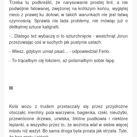
Trzeba tu podkreślić, że narysowanie prostej linii, a nie
podwójnie falowanej, zwężonej na krótszym końcu, wygiętej
nieco z prawej ku dołowi, w takich warunkach nie jest łatwą
czynnością. Sprawia nie lada problemy, nie mówiąc już o
delikatnej sztuce kaligrafii.
-...Dlatego też wybaczę ci to szturchnięcie - westchnął Jorun
przeżuwając coś w suchych jak pustynia ustach.
- Wiesz, gdybym umiał pisać... - odpowiedział Ferlo.
- To trącałbym cię łokciem, aż połamałbym sobie łapę.
III
Koła wozu z trudem przetaczały się przez przydrożne
otoczaki, menhiry, pola warzywne, bagienka, rzeki, nieużytki,
przewrócone drzewa, urwiska, błotne pustkowia i niektóre
lepianki, a wszystko przez to, że woźnica wlał w siebie więcej
miodu niż ważył. Bo sama droga była prosta jak strzała. Tyle,
że bez grotu i piórek.