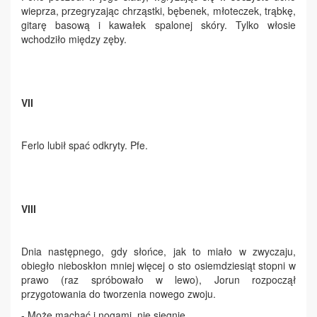
wieprza, przegryzając chrząstki, bębenek, młoteczek, trąbkę,
gitarę basową i kawałek spalonej skóry. Tylko włosie
wchodziło między zęby.
VII
Ferlo lubił spać odkryty. Pfe.
VIII
Dnia następnego, gdy słońce, jak to miało w zwyczaju,
obiegło nieboskłon mniej więcej o sto osiemdziesiąt stopni w
prawo (raz spróbowało w lewo), Jorun rozpoczął
przygotowania do tworzenia nowego zwoju.
- Może machać i nogami, nie sięgnie.