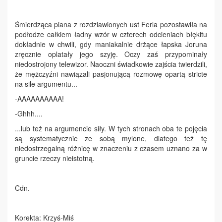
Śmierdząca piana z rozdziawionych ust Ferla pozostawiła na
podłodze całkiem ładny wzór w czterech odcieniach błękitu
dokładnie w chwili, gdy maniakalnie drżące łapska Joruna
zręcznie oplatały jego szyję. Oczy zaś przypominały
niedostrojony telewizor. Naoczni świadkowie zajścia twierdzili,
że mężczyźni nawiązali pasjonującą rozmowę opartą stricte
na sile argumentu...
-AAAAAAAAAA!
-Ghhh....
...lub też na argumencie siły. W tych stronach oba te pojęcia
są systematycznie ze sobą mylone, dlatego też tę
niedostrzegalną różnicę w znaczeniu z czasem uznano za w
gruncie rzeczy nieistotną.
Cdn.
Korekta: Krzyś-Miś