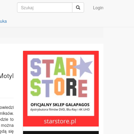
Login
auka
Motyl
owiedzi
miksów.
ędzie to
u można
ędą się