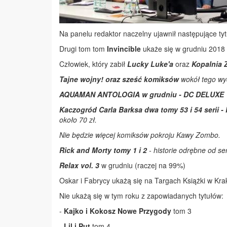
Na panelu redaktor naczelny ujawnił następujące ty
Drugi tom tom
Invincible
ukaże się w grudniu 2018 
Człowiek, który zabił
Lucky Luke'a
oraz
Kopalnia 
Tajne wojny! oraz sześć komiksów
wokół tego wyd
AQUAMAN ANTOLOGIA w grudniu - DC DELUXE
Kaczogród Carla Barksa dwa tomy 53 i 54 serii -
około 70 zł.
Nie będzie więcej komiksów pokroju Kawy Zombo.
Rick and Morty tomy 1 i 2
- historie odrębne od se
Relax vol. 3
w grudniu (raczej na 99%)
Oskar i Fabrycy ukażą się na Targach Książki w Kra
Nie ukażą się w tym roku z zapowiadanych tytułów:
-
Kajko i Kokosz Nowe Przygody
tom 3
-
Lil i Put
tom 4