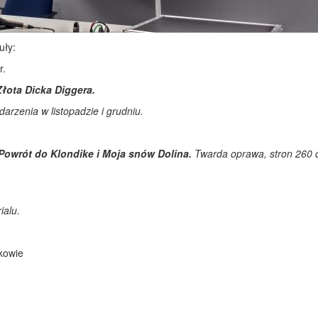
tuły:
r.
Złota Dicka Diggera.
arzenia w listopadzie i grudniu.
 Powrót do Klondike i Moja snów Dolina.
Twarda oprawa, stron 260 
rialu.
kowie