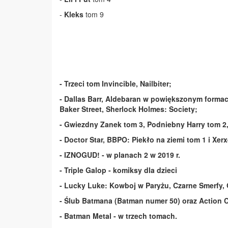
-
Kleks
tom 9
- T
rzeci tom Invincible, Nailbiter;
- Dallas Barr, Aldebaran w powiększonym formac
Baker Street, Sherlock Holmes: Society;
- Gwiezdny Zanek tom 3, Podniebny Harry tom 2,
- Doctor Star, BBPO: Piekło na ziemi tom 1 i Xer
- IZNOGUD! - w planach 2 w 2019 r.
- Triple Galop - komiksy dla dzieci
- Lucky Luke: Kowboj w Paryżu, Czarne Smerfy, 
- Ślub Batmana (Batman numer 50) oraz Action 
- Batman Metal - w trzech tomach.