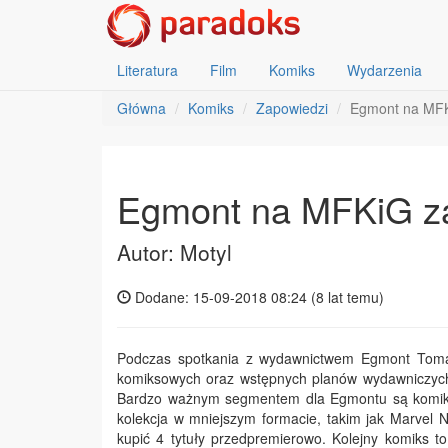
Literatura
Film
Komiks
Wydarzenia
Główna
Komiks
Zapowiedzi
Egmont na MFK
Egmont na MFKiG z
Autor: Motyl
Dodane: 15-09-2018 08:24 (
8 lat temu
)
Podczas spotkania z wydawnictwem Egmont Tomasz
komiksowych oraz wstępnych planów wydawniczych
Bardzo ważnym segmentem dla Egmontu są komiksy
kolekcja w mniejszym formacie, takim jak Marvel 
kupić 4 tytuły przedpremierowo. Kolejny komiks t