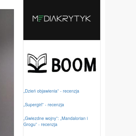
„Dzień objawienia” - recenzja
„Supergirl” - recenzja
„Gwiezdne wojny”: „Mandalorian i
Grogu” - recenzja