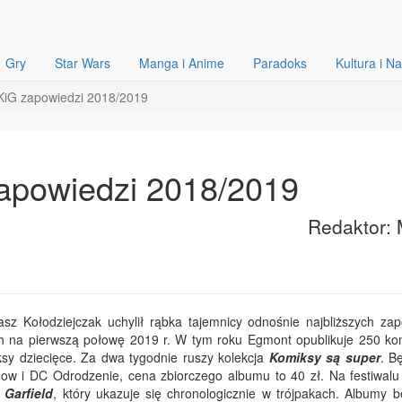
Gry
Star Wars
Manga i Anime
Paradoks
Kultura i N
iG zapowiedzi 2018/2019
apowiedzi 2018/2019
Redaktor: 
 Kołodziejczak uchylił rąbka tajemnicy odnośnie najbliższych zap
 na pierwszą połowę 2019 r. W tym roku Egmont opublikuje 250 ko
 dziecięce. Za dwa tygodnie ruszy kolekcja
Komiksy są super
. B
Now i DC Odrodzenie, cena zbiorczego albumu to 40 zł. Na festiwal
o
Garfield
, który ukazuje się chronologicznie w trójpakach. Albumy b