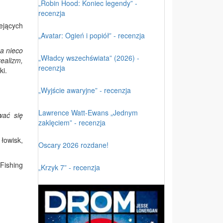
„Robin Hood: Koniec legendy” -
recenzja
iejących
„Avatar: Ogień i popiół” - recenzja
a nieco
„Władcy wszechświata” (2026) -
ealizm,
recenzja
ki.
„Wyjście awaryjne” - recenzja
Lawrence Watt-Ewans „Jednym
wać się
zaklęciem” - recenzja
łowisk,
Oscary 2026 rozdane!
Fishing
„Krzyk 7” - recenzja