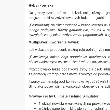
Ryby i łowiska
Na graczy czeka też m.in. kilkadziesiąt różnych ga
miejsc oraz kilka zróżnicowanych łodzi (np. jacht i 
„
Postawiliśmy na różnorodność – każde łowisko w U
innego podejścia. Każdy gatunek ryb, tak jak w rze
uwzględniliśmy także wpływ zmian pogodowych, w ty
Multiplayer i tworzenie łowisk
Jak wskazuje producent, ważną rolę pełnią tryby mult
„
Rywalizacja online daje dodatkowe możliwości 
okolicznościowych wyzwań. Nie brak też oczywiście 
Przygotowano także dodatkowe tryby dla osób lubią
za pomocą którego gracz może stworzyć od podstaw
Twórcy zamierzają pod koniec roku wydać również 
Simulator pojawi się na konsolach obecnej generacji
Główne cechy Ultimate Fishing Simulator:
7 lokacji (łowisk) wzorowanych na prawdziwyc
zróżnicowane techniki łowienia (np. spinning