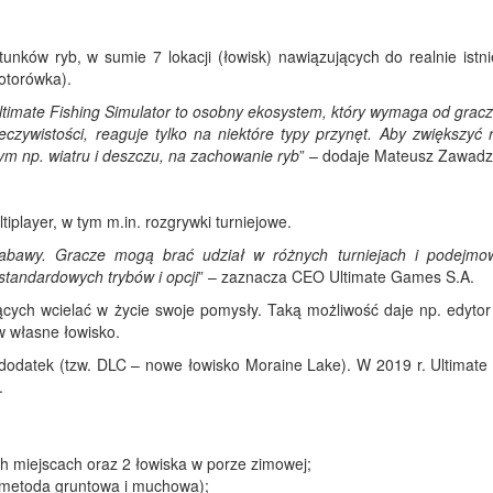
tunków ryb, w sumie 7 lokacji (łowisk) nawiązujących do realnie istn
motorówka).
ltimate Fishing Simulator to osobny ekosystem, który wymaga od gracz
czywistości, reaguje tylko na niektóre typy przynęt. Aby zwiększyć r
m np. wiatru i deszczu, na zachowanie ryb
” – dodaje Mateusz Zawadz
iplayer, w tym m.in. rozgrywki turniejowe.
zabawy. Gracze mogą brać udział w różnych turniejach i podejmo
standardowych trybów i opcji
” – zaznacza CEO Ultimate Games S.A.
cych wcielać w życie swoje pomysły. Taką możliwość daje np. edytor 
 własne łowisko.
dodatek (tzw. DLC – nowe łowisko Moraine Lake). W 2019 r. Ultimate 
.
h miejscach oraz 2 łowiska w porze zimowej;
, metoda gruntowa i muchowa);