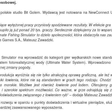
osobowej.
z polskie studio Bit Golem. Wydawcą jest notowana na NewConnect U
ące wytężonej pracy przyniosły spodziewane rezultaty. W efekcie gra 
piło ją już ponad 20 tys. graczy. Serdecznie dziękujemy za to wsparc
timate Fishing Simulator to dzieło społeczności, która obdarzyła nas z
e Games S.A., Mateusz Zawadzki.
g Simulator ma wprowadzić do kategorii gier wędkarskich nowe stand
ystem fotorealistycznej wody (Ultimate Water System). Wprowadzono 
znej zmiany pogody.
odukcja wyróżnia się nie tylko atrakcyjną oprawą graficzną, ale też 
iki łowienia, które nie są standardem w grach tego rodzaju. Chodzi 
 morskie. Możliwe jest również łowienie pod lodem. Oferujemy 
 i szerokie spektrum możliwości. Co ważne, w grze odnajdują się 
doświadczenia związanego z łowieniem ryb
” – dodaje Mateusz Zawadzk
rozwoju w oparciu o punkty doświadczenia i wirtualne pieniądze, słu
bardziej zaawansowanego wyposażenia.