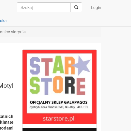
Login
auka
oniec sierpnia
Motyl
tatnich
ltimate
todami