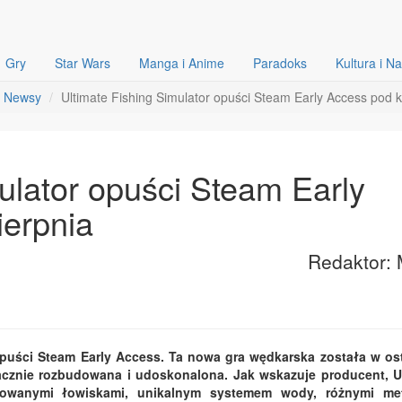
Gry
Star Wars
Manga i Anime
Paradoks
Kultura i N
Newsy
Ultimate Fishing Simulator opuści Steam Early Access pod k
ulator opuści Steam Early
ierpnia
Redaktor: 
 opuści Steam Early Access. Ta nowa gra wędkarska została w os
acznie rozbudowana i udoskonalona. Jak wskazuje producent, U
nicowanymi łowiskami, unikalnym systemem wody, różnymi me