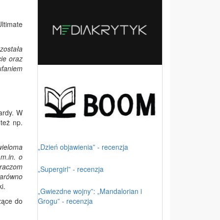
ltimate
została
ie oraz
aufaniem
ardy. W
też np.
„Dzień objawienia” - recenzja
wieloma
m.in. o
graczom
„Supergirl” - recenzja
zarówno
i.
„Gwiezdne wojny”: „Mandalorian i
Grogu” - recenzja
żące do