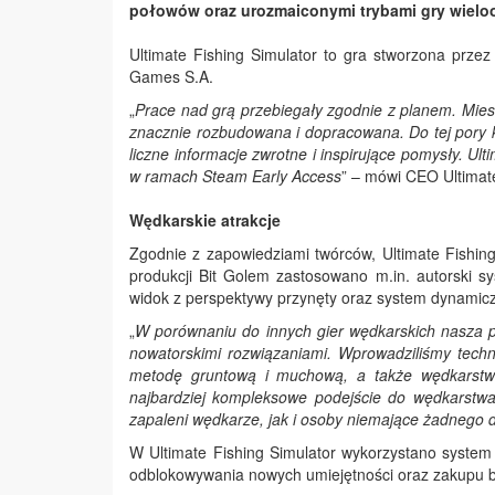
połowów oraz urozmaiconymi trybami gry wielo
Ultimate Fishing Simulator to gra stworzona prze
Games S.A.
„
Prace nad grą przebiegały zgodnie z planem. Miesi
znacznie rozbudowana i dopracowana. Do tej pory ku
liczne informacje zwrotne i inspirujące pomysły. Ul
w ramach Steam Early Access
” – mówi CEO Ultimat
Wędkarskie atrakcje
Zgodnie z zapowiedziami twórców, Ultimate Fishin
produkcji Bit Golem zastosowano m.in. autorski s
widok z perspektywy przynęty oraz system dynamic
„
W porównaniu do innych gier wędkarskich nasza pr
nowatorskimi rozwiązaniami. Wprowadziliśmy techn
metodę gruntową i muchową, a także wędkarstwo
najbardziej kompleksowe podejście do wędkarstwa
zapaleni wędkarze, jak i osoby niemające żadnego 
W Ultimate Fishing Simulator wykorzystano system 
odblokowywania nowych umiejętności oraz zakupu 