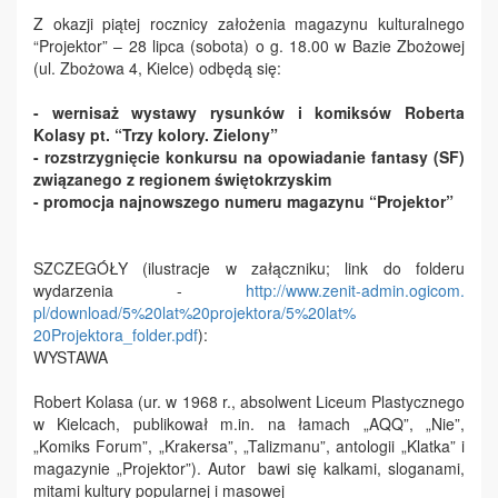
Z okazji piątej rocznicy założenia magazynu kulturalnego
“Projektor” – 28 lipca (sobota) o g. 18.00 w Bazie Zbożowej
(ul. Zbożowa 4, Kielce) odbędą się:
- wernisaż wystawy rysunków i komiksów Roberta
Kolasy pt. “Trzy kolory. Zielony”
- rozstrzygnięcie konkursu na opowiadanie fantasy (SF)
związanego z regionem świętokrzyskim
- promocja najnowszego numeru magazynu “Projektor”
SZCZEGÓŁY (ilustracje w załączniku; link do folderu
wydarzenia -
http://www.zenit-admin.ogicom.
pl/download/5%20lat%
20projektora/5%20lat%
20Projektora_folder.pdf
):
WYSTAWA
Robert Kolasa (ur. w 1968 r., absolwent Liceum Plastycznego
w Kielcach, publikował m.in. na łamach „AQQ”, „Nie”,
„Komiks Forum”, „Krakersa”, „Talizmanu”, antologii „Klatka” i
magazynie „Projektor”). Autor bawi się kalkami, sloganami,
mitami kultury popularnej i masowej