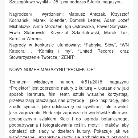
Szczegółowe wyniki - 28 lipca podczas 5-lecia magazynu.
Nagrodzeni i wyróżnieni: Mateusz Antczak, Krzysztof
Kochański, Marek Kolender, Dominik Letner, Adam Józef
Michalczyk, Anna Możdżeń, Iga Ostrowicka, Paweł Sołtysiak,
Erwin Stabrowski, Krzysztof Szkurłatowski, Marek Tuz,
Karolina Werens.
Nagrody w konkursie ufundowały: “Fabryka Słów”, “WN
Katedra” , “Komiks i my”, “United Records” oraz
Stowarzyszenie Twórcze ” ZENIT”.
NOWY NUMER MAGAZYNU “PROJEKTOR”
Tematem wiodącym numeru 4(51)/2018 magazynu
“Projektor” jest zderzenie natury z kulturą – ukazanie w jaki
sposób literatura, film, teatr, sztuki wizualne korzystają,
przetwarzają otaczającą nas przyrodę – jako inspirację, jako
źródło symboli, jako odskocznię od cywilizacji, ale również
jako zagrożenie. Redakcja zaprasza do wędrówki kulturowo-
geologicznym szlakiem Kielc i do ogrodu botanicznego,
podpatrywania i fotografowania roślin, motyli i ptaków, aby
odnaleźć ich ślady w dziełach kultury. Pokazuje jak we
współczesnej urbanistyce łączy się architekturę z przyrodą