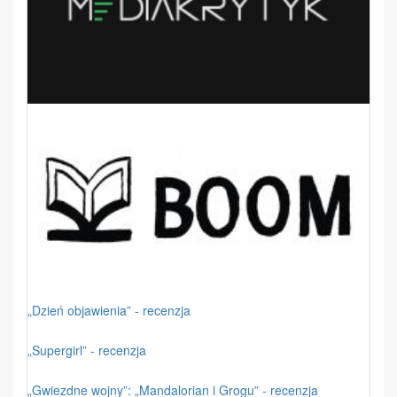
„Dzień objawienia” - recenzja
„Supergirl” - recenzja
„Gwiezdne wojny”: „Mandalorian i Grogu” - recenzja