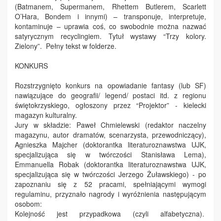
(Batmanem, Supermanem, Rhettem Butlerem, Scarlett
O’Hara, Bondem i innymi) – transponuje, interpretuje,
kontaminuje – uprawia coś, co swobodnie można nazwać
satyrycznym recyclingiem. Tytuł wystawy “Trzy kolory.
Zielony”. Pełny tekst w folderze.
KONKURS
Rozstrzygnięto konkurs na opowiadanie fantasy (lub SF)
nawiązujące do geografii/ legend/ postaci itd. z regionu
świętokrzyskiego, ogłoszony przez “Projektor” - kielecki
magazyn kulturalny.
Jury w składzie: Paweł Chmielewski (redaktor naczelny
magazynu, autor dramatów, scenarzysta, przewodniczący),
Agnieszka Majcher (doktorantka literaturoznawstwa UJK,
specjalizująca się w twórczości Stanisława Lema),
Emmanuella Robak (doktorantka literaturoznawstwa UJK,
specjalizująca się w twórczości Jerzego Żuławskiego) - po
zapoznaniu się z 52 pracami, spełniającymi wymogi
regulaminu, przyznało nagrody i wyróżnienia następującym
osobom:
Kolejność jest przypadkowa (czyli alfabetyczna).