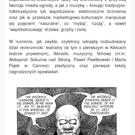
tworząc miasta-ogrody, a jak z muzyką – kreując tradycyjne,
folklorystyczne lub współczesne, elektroniczne brzmienia
oraz jak w przekazie marketingowo-kulturowym manipuluje
się pojęciem “naturalne”, co “myślą”, “czują”, a nawet
“współodczuwają” drzewa, grzyby i zioła.
W numerze, jak zwykle, czytelnicy odnajdą rozbudowany
dział recenzencki: teatralny (w tym o pierwszym w Kielcach
teatrze prywatnym), literacki, muzyczny, filmowy (m.in.
Aleksandr Sokurow nad Silnicą, Paweł Pawlikowski i Marta
Pajek w Cannes), plastyczny oraz pierwsze teksty
nagrodzonych opowiadań.