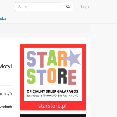
Login
auka
Motyl
e psy")
izodach