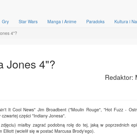
Gry
Star Wars
Manga i Anime
Paradoks
Kultura i N
Jones 4"?
a Jones 4"?
Redaktor: 
in't It Cool News" Jim Broadbent ("Moulin Rouge", "Hot Fuzz - Ostr
 czwartej części "Indiany Jonesa".
a zdjęciu) miałby zagrać podobną rolę do tej, jaką w poprzednich ep
Elliott (wcielił się w postać Marcusa Brody'ego).