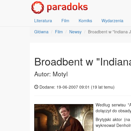
Literatura
Film
Komiks
Wydarzenia
Główna
Film
Newsy
Broadbent w "Indiana 
Broadbent w "Indian
Autor: Motyl
Dodane: 19-06-2007 09:01 (
19 lat temu
)
Według serwisu "A
dołączył do obsady
Brytyjski aktor (n
wykreował Denholm 