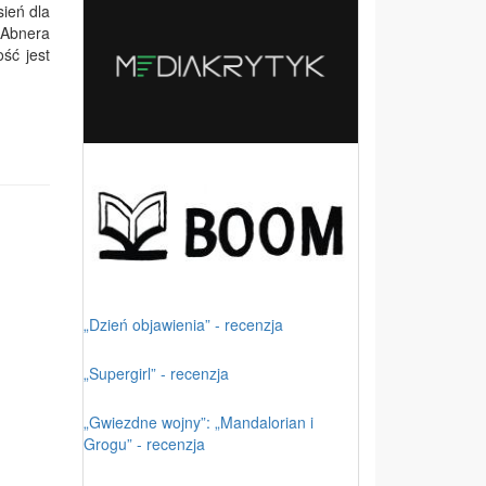
sień dla
- Abnera
ść jest
„Dzień objawienia” - recenzja
„Supergirl” - recenzja
„Gwiezdne wojny”: „Mandalorian i
Grogu” - recenzja