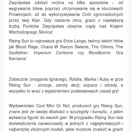
Zwycięstwa zdobyć można na kilka sposobów – od
wygrywania bitew, poprzez utrzymywanie się w kluczowych
Prowincjach, aż do wykorzystywania Cnót zgromadzonych
przez twój Klan. Gdy nastanie zima, gracz z największą
liczbą Punktów Zwycięstwa obejmie rządy nad Krajem
Wschodzącego Słońca!
Rising Sun to najnowsza gra Erica Langa, twórcy takich hitów
jak Blood Rage, Chaos W Starym Świecie, The Others, The
Godfather: Imperium Corleone czy Bloodborne: Gra
Karciana!
Zobaczcie zmagania Ignacego, Rafała, Marka i Kuby w grze
Rising Sun - emocje, zwroty akcji, sojusze i zdrady, a
wszystko to wraz z wyjaśnieniem podstawowych zasad gry!
Wydawnictwo Cool Mini Or Not, producent gry Rising Sun,
znane jest ze swojej dbałości o szczegóły i kunsztu, z jakim
wytwarza figurki do swoich gier. W przypadku Rising Sun lata
doświadczenia zaowocowały w jednych z najpiękniejszych i
najbardziej złożonych modeli, jakie możecie znaleźć w grach