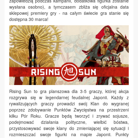
zapowiedzią podczas kampanii, dodatkowa figurka zostanie
wysłana osobno), a tymczasem zbliża się oficjalna data
sklepowej premiery gry - na całym świecie gra stanie się
dostępna 30 marca!
Rising Sun to gra planszowa dla 3-5 graczy, której akcja
rozgrywa się w legendarnej feudalnej Japonii. Każdy z
rywalizujących graczy prowadzi swój Klan do wygranej
poprzez zdobywanie Punktów Zwycięstwa na przestrzeni
kilku Pór Roku. Gracze będą tworzyć i zrywać sojusze,
podejmować działania polityczne, wielbić bóstwa,
przystosowywać swoje klany do zmieniającej się sytuacji i
rozmieszczać swoje figurki na mapie Japonii. Punkty