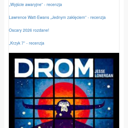
„Wyjście awaryjne” - recenzja
Lawrence Watt-Ewans „Jednym zaklęciem” - recenzja
Oscary 2026 rozdane!
„Krzyk 7” - recenzja