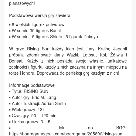
planszowych!
Podstawowa wersja gry zawiera:
▪ 8 wielkich figurek potworów
▪ W sumie 30 figurek Bushi
▪ W sumie 15 figurek Shinto i 5 figurek Daimyo
W grze Rising Sun każdy klan jest inny. Krainę Japonii
próbują zdominować klany Ważki, Lotosu, Koi, Żółwia i
Bonsai. Każdy z nich posiada swoje własne, unikatowe
zdolności i figurki, każdy z nich zaczyna na innym miejscu na
torze Honoru. Doprowadź do perfekcji grę każdym z nich!
Informacje podstawowe
▪ Tytuł: RISING SUN
▪ Autor gry: Eric M. Lang
▪ Autor ilustracji: Adrian Smith
▪ Wiek graczy: 13+
▪ Czas gry: 90 – 120 min.
▪ Liczba graczy: 3 – 5
▪ Link do BGG:
https://boardgamegeek.com/boardgame/205896/rising-sun