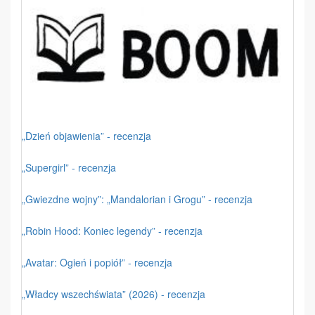
„Dzień objawienia” - recenzja
„Supergirl” - recenzja
„Gwiezdne wojny”: „Mandalorian i Grogu” - recenzja
„Robin Hood: Koniec legendy” - recenzja
„Avatar: Ogień i popiół” - recenzja
„Władcy wszechświata” (2026) - recenzja