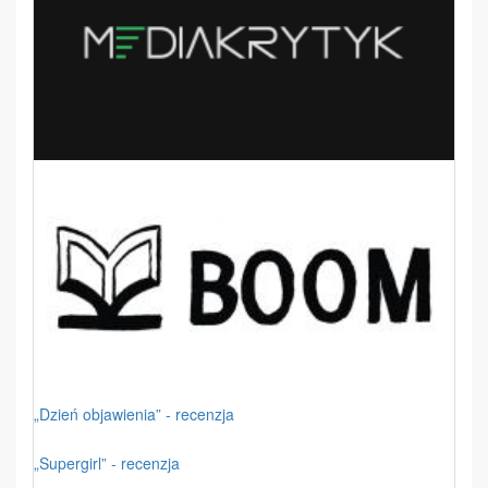
„Dzień objawienia” - recenzja
„Supergirl” - recenzja