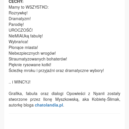
CECHY:
Mamy to WSZYSTKO:
Rozrywkę!
Dramatyzm!
Parodię!
UROCZOŚĆ!
NieMIAUką fabułę!
Wybrańca!
Płonące miasta!
Niebezpiecznych wrogów!
Straumatyzowanych bohaterów!
Pięknie rysowane kotki!
Ścieżkę mroku i przyjaźni oraz dramatyczne wybory!
.. i WINCYJ!
Grafika, fabuła oraz dialogi Opowieści z Nyanii zostały
stworzone przez Ilonę Myszkowską, aka Kobietę-Ślimak,
autorkę bloga
chatolandia.pl
.