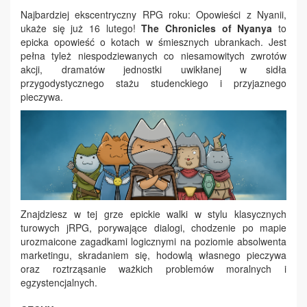
Najbardziej ekscentryczny RPG roku: Opowieści z Nyanii,
ukaże się już 16 lutego!
The Chronicles of Nyanya
to
epicka opowieść o kotach w śmiesznych ubrankach. Jest
pełna tyleż niespodziewanych co niesamowitych zwrotów
akcji, dramatów jednostki uwikłanej w sidła
przygodystycznego stażu studenckiego i przyjaznego
pieczywa.
Znajdziesz w tej grze epickie walki w stylu klasycznych
turowych jRPG, porywające dialogi, chodzenie po mapie
urozmaicone zagadkami logicznymi na poziomie absolwenta
marketingu, skradaniem się, hodowlą własnego pieczywa
oraz roztrząsanie ważkich problemów moralnych i
egzystencjalnych.