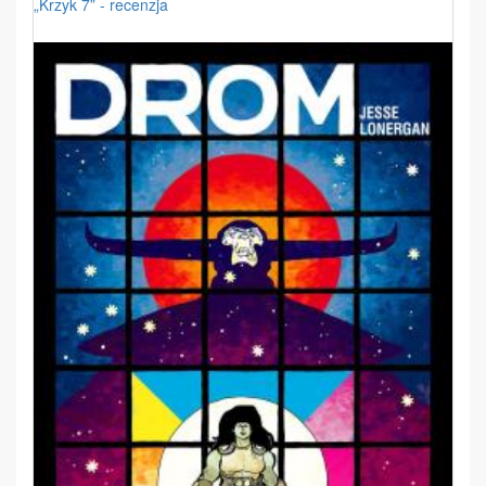
„Krzyk 7” - recenzja