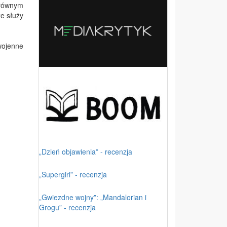
 równym
że służy
wojenne
„Dzień objawienia” - recenzja
„Supergirl” - recenzja
„Gwiezdne wojny”: „Mandalorian i
Grogu” - recenzja