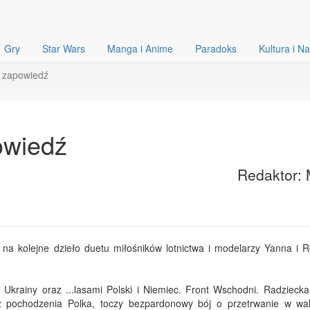
Gry
Star Wars
Manga i Anime
Paradoks
Kultura i N
- zapowiedź
owiedź
Redaktor: 
 na kolejne dzieło duetu miłośników lotnictwa i modelarzy Yanna i 
krainy oraz ...lasami Polski i Niemiec. Front Wschodni. Radziecka 
 pochodzenia Polka, toczy bezpardonowy bój o przetrwanie w wa