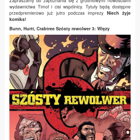
Zapraszamy do zapoznania się z grudniowymi nowościami
wydawnictwa Timof i cisi wspólnicy. Tytuły będą dostępne
przedpremierowo już jutro podczas imprezy
Niech żyje
komiks!
Bunn, Hurtt, Crabtree Szósty rewolwer 3: Więzy