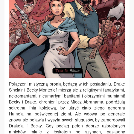
Połączeni mistyczną bronią będącą w ich posiadaniu, Drake
Sinclair i Becky Montcrief mierzą się z religijnymi fanatykami,
nekromantami, nieumarłymi banitami i olbrzymimi mumiami!
Becky i Drake, chronieni przez Miecz Abrahama, podróżują
sekretną linią kolejową, by ukryć ciało złego generała
Hume’a na poświęconej ziemi. Ale wdowa po generale
znowu się pojawia i wysyła swych sługusów, by zamordowali
Drake’a i Becky. Gdy pociąg pełen dobrze uzbrojonych
mnichów mknie z łoskotem po szynach, paskudny