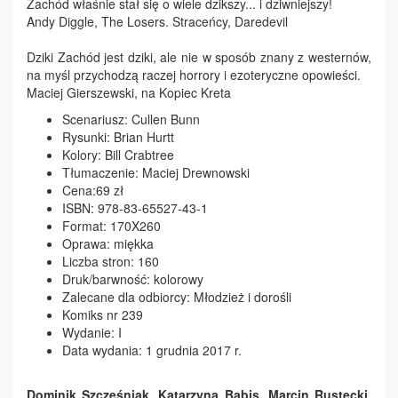
Zachód właśnie stał się o wiele dzikszy... i dziwniejszy!
Andy Diggle, The Losers. Straceńcy, Daredevil
Dziki Zachód jest dziki, ale nie w sposób znany z westernów,
na myśl przychodzą raczej horrory i ezoteryczne opowieści.
Maciej Gierszewski, na Kopiec Kreta
Scenariusz: Cullen Bunn
Rysunki: Brian Hurtt
Kolory: Bill Crabtree
Tłumaczenie: Maciej Drewnowski
Cena:69 zł
ISBN: 978-83-65527-43-1
Format: 170X260
Oprawa: miękka
Liczba stron: 160
Druk/barwność: kolorowy
Zalecane dla odbiorcy: Młodzież i dorośli
Komiks nr 239
Wydanie: I
Data wydania: 1 grudnia 2017 r.
Dominik Szcześniak, Katarzyna Babis, Marcin Rustecki,