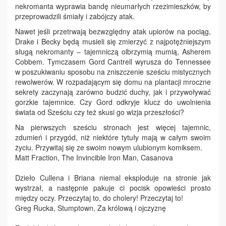
nekromanta wyprawia bandę nieumarłych rzezimieszków, by
przeprowadzili śmiały i zabójczy atak.
Nawet jeśli przetrwają bezwzględny atak upiorów na pociąg,
Drake i Becky będą musieli się zmierzyć z najpotężniejszym
sługą nekromanty – tajemniczą olbrzymią mumią, Asherem
Cobbem. Tymczasem Gord Cantrell wyrusza do Tennessee
w poszukiwaniu sposobu na zniszczenie sześciu mistycznych
rewolwerów. W rozpadającym się domu na plantacji mroczne
sekrety zaczynają zarówno budzić duchy, jak i przywoływać
gorzkie tajemnice. Czy Gord odkryje klucz do uwolnienia
świata od Sześciu czy też skusi go wizja przeszłości?
Na pierwszych sześciu stronach jest więcej tajemnic,
zdumień i przygód, niż niektóre tytuły mają w całym swoim
życiu. Przywitaj się ze swoim nowym ulubionym komiksem.
Matt Fraction, The Invincible Iron Man, Casanova
Dzieło Cullena i Briana niemal eksploduje na stronie jak
wystrzał, a następnie pakuje ci pocisk opowieści prosto
między oczy. Przeczytaj to, do cholery! Przeczytaj to!
Greg Rucka, Stumptown, Za królową i ojczyznę