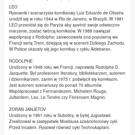
LEO
Rysownik i scenarzysta komiksowy Luiz Eduardo de Oliveira
urodził się w roku 1944 w Rio de Janeiro, w Brazylii. W 1981
LEO przeniósł się do Paryża aby spełnić swoje odwieczne
marzenie, zostać twórcą komiksów. W 1988 nawiązał
współpracę z Rodolphe; zaowocowała ona popularną we
Francji serią Trent, dziejącą się w scenerii Dzikiego Zachodu.
W Polsce ukazały się jego komiksy z cyklu Aldebaran.
RODOLPHE
Urodzony w 1948 roku we Francji, naprawdę Rodolphe D.
Jacquette. Był profesorem literatury, bibliotekarzem, autorem
i dziennikarzem, zanim w 1975 r. poświęcił się komiksom.
Jest autorem scenariuszy do ponad 70 albumów.
Współpracował z Ferrnandezem, Michelem Rouge,
Julliardem, Leo, Le Tendre czy Florencem Magnin.
ZORAN JANJETOV
Urodzony w 1961 roku w Suboticy, w byłej Jugosławii.
Zrealizował w zastępstwie Moebiusa sześciotomowy cykl
Przed Incalem. Rysował również cykl Technokapłani.