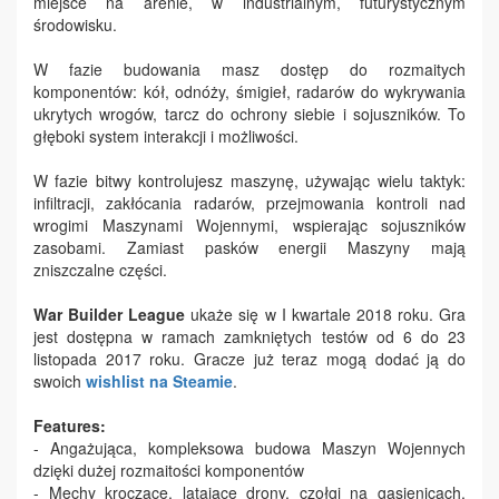
miejsce na arenie, w industrialnym, futurystycznym
środowisku.
W fazie budowania masz dostęp do rozmaitych
komponentów: kół, odnóży, śmigieł, radarów do wykrywania
ukrytych wrogów, tarcz do ochrony siebie i sojuszników. To
głęboki system interakcji i możliwości.
W fazie bitwy kontrolujesz maszynę, używając wielu taktyk:
infiltracji, zakłócania radarów, przejmowania kontroli nad
wrogimi Maszynami Wojennymi, wspierając sojuszników
zasobami. Zamiast pasków energii Maszyny mają
zniszczalne części.
War Builder League
ukaże się w I kwartale 2018 roku. Gra
jest dostępna w ramach zamkniętych testów od 6 do 23
listopada 2017 roku. Gracze już teraz mogą dodać ją do
swoich
wishlist na Steamie
.
Features:
- Angażująca, kompleksowa budowa Maszyn Wojennych
dzięki dużej rozmaitości komponentów
- Mechy kroczące, latające drony, czołgi na gąsienicach,