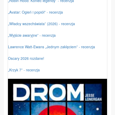
„Robin Hood: Koniec legendy” - recenzja
„Avatar: Ogień i popiół” - recenzja
„Władcy wszechświata” (2026) - recenzja
„Wyjście awaryjne” - recenzja
Lawrence Watt-Ewans „Jednym zaklęciem” - recenzja
Oscary 2026 rozdane!
„Krzyk 7” - recenzja