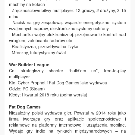
machiny na kołach
- Zręcznościowe bitwy multiplayer: 12 graczy, 2 drużyny, 3-15
minut
- Nacisk na grę zespołową: wsparcie energetyczne, system
wzajemnych napraw, elektroniczne systemy ochrony
- Mechanika wojny elektronicznej: przejmowanie kontroli nad
wrogiem, zakłócanie radarów etc
- Realistyczna, przewidywalna fizyka
- Mroczny, futurystyczny świat
War Builder League
Co: strategiczny shooter “build‘em up”, free-to-play
multiplayer
Kto: Cyber Prophet i Fat Dog Games jako wydawca
Gdzie: PC (Steam)
Kiedy: I kwartał 2018 roku (pełna wersja)
Fat Dog Games
Niezależny polski wydawca gier. Powstał w 2014 roku jako
firma tworząca gry oraz aplikacje społecznościowe i
reklamowe na platformy internetowe i urządzenia mobilne.
Wydaje gry indie na rynkach międzynarodowych – na