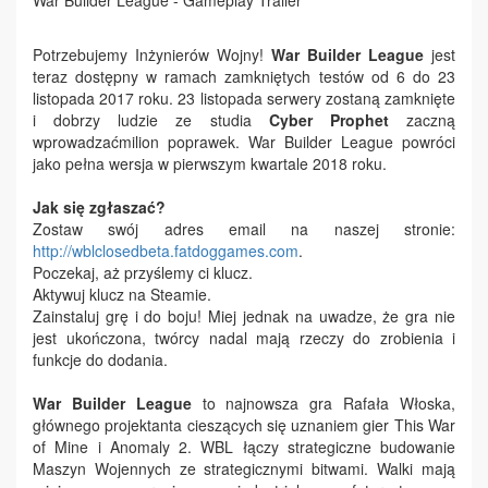
War Builder League - Gameplay Trailer
Potrzebujemy Inżynierów Wojny!
War Builder League
jest
teraz dostępny w ramach zamkniętych testów od 6 do 23
listopada 2017 roku. 23 listopada serwery zostaną zamknięte
i dobrzy ludzie ze studia
Cyber Prophet
zaczną
wprowadzaćmilion poprawek. War Builder League powróci
jako pełna wersja w pierwszym kwartale 2018 roku.
Jak się zgłaszać?
Zostaw swój adres email na naszej stronie:
http://wblclosedbeta.fatdoggames.com
.
Poczekaj, aż przyślemy ci klucz.
Aktywuj klucz na Steamie.
Zainstaluj grę i do boju! Miej jednak na uwadze, że gra nie
jest ukończona, twórcy nadal mają rzeczy do zrobienia i
funkcje do dodania.
War Builder League
to najnowsza gra Rafała Włoska,
głównego projektanta cieszących się uznaniem gier This War
of Mine i Anomaly 2. WBL łączy strategiczne budowanie
Maszyn Wojennych ze strategicznymi bitwami. Walki mają