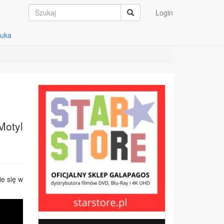
Login
auka
Motyl
ie się w