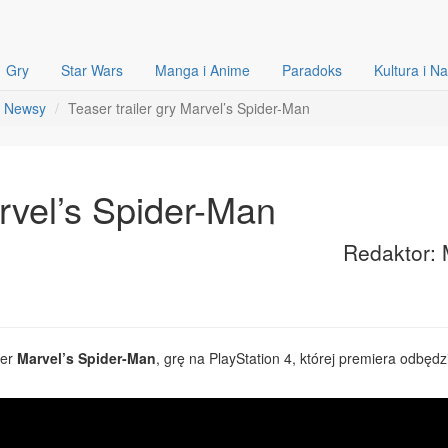
Gry
Star Wars
Manga i Anime
Paradoks
Kultura i N
Newsy
Teaser trailer gry Marvel’s Spider-Man
arvel’s Spider-Man
Redaktor: 
ler
Marvel’s Spider-Man
, grę na PlayStation 4, której premiera odbędz