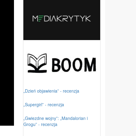
„Dzień objawienia” - recenzja
„Supergirl” - recenzja
„Gwiezdne wojny”: „Mandalorian i
Grogu” - recenzja