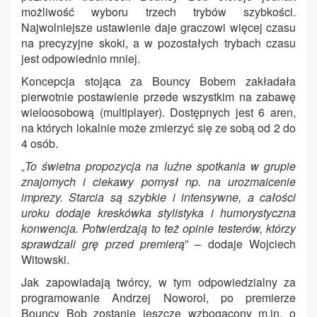
możliwość wyboru trzech trybów szybkości.
Najwolniejsze ustawienie daje graczowi więcej czasu
na precyzyjne skoki, a w pozostałych trybach czasu
jest odpowiednio mniej.
Koncepcja stojąca za Bouncy Bobem zakładała
pierwotnie postawienie przede wszystkim na zabawę
wieloosobową (multiplayer). Dostępnych jest 6 aren,
na których lokalnie może zmierzyć się ze sobą od 2 do
4 osób.
To świetna propozycja na luźne spotkania w grupie
„
znajomych i ciekawy pomysł np. na urozmaicenie
imprezy. Starcia są szybkie i intensywne, a całości
uroku dodaje kreskówka stylistyka i humorystyczna
konwencja. Potwierdzają to też opinie testerów, którzy
sprawdzali grę przed premierą
” – dodaje Wojciech
Witowski.
Jak zapowiadają twórcy, w tym odpowiedzialny za
programowanie Andrzej Noworol, po premierze
Bouncy Bob zostanie jeszcze wzbogacony m.in. o