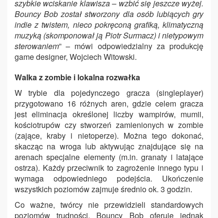
szybkie wciskanie klawisza – wzbić się jeszcze wyżej.
Bouncy Bob został stworzony dla osób lubiących gry
indie z twistem, nieco pokręconą grafiką, klimatyczną
muzyką (skomponował ją Piotr Surmacz) i nietypowym
sterowaniem
” – mówi odpowiedzialny za produkcję
game designer, Wojciech Witowski.
Walka z zombie i lokalna rozwałka
W trybie dla pojedynczego gracza (singleplayer)
przygotowano 16 różnych aren, gdzie celem gracza
jest eliminacja określonej liczby wampirów, mumii,
kościotrupów czy stworzeń zamienionych w zombie
(zające, kraby i nietoperze). Można tego dokonać,
skacząc na wroga lub aktywując znajdujące się na
arenach specjalne elementy (m.in. granaty i latające
ostrza). Każdy przeciwnik to zagrożenie innego typu i
wymaga odpowiedniego podejścia. Ukończenie
wszystkich poziomów zajmuje średnio ok. 3 godzin.
Co ważne, twórcy nie przewidzieli standardowych
poziomów trudności. Bouncy Bob oferuje jednak