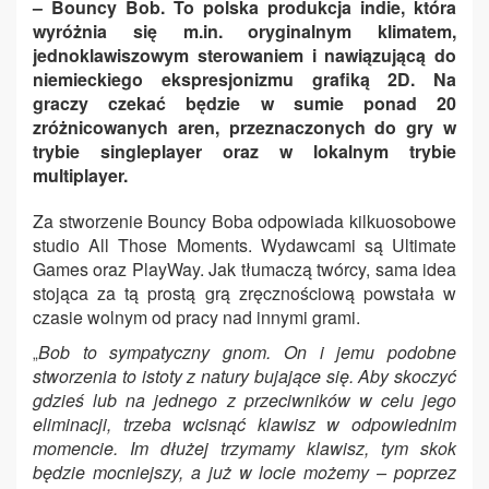
– Bouncy Bob. To polska produkcja indie, która
wyróżnia się m.in. oryginalnym klimatem,
jednoklawiszowym sterowaniem i nawiązującą do
niemieckiego ekspresjonizmu grafiką 2D. Na
graczy czekać będzie w sumie ponad 20
zróżnicowanych aren, przeznaczonych do gry w
trybie singleplayer oraz w lokalnym trybie
multiplayer.
Za stworzenie Bouncy Boba odpowiada kilkuosobowe
studio All Those Moments. Wydawcami są Ultimate
Games oraz PlayWay. Jak tłumaczą twórcy, sama idea
stojąca za tą prostą grą zręcznościową powstała w
czasie wolnym od pracy nad innymi grami.
Bob to sympatyczny gnom. On i jemu podobne
„
stworzenia to istoty z natury bujające się. Aby skoczyć
gdzieś lub na jednego z przeciwników w celu jego
eliminacji, trzeba wcisnąć klawisz w odpowiednim
momencie. Im dłużej trzymamy klawisz, tym skok
będzie mocniejszy, a już w locie możemy – poprzez