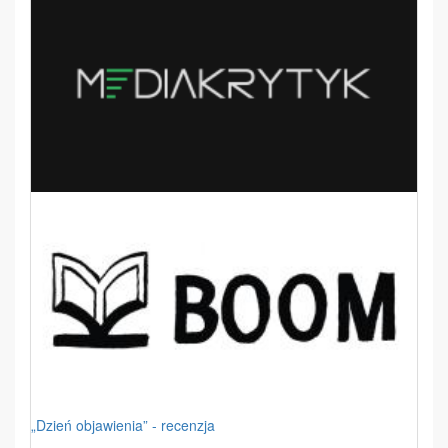
„Dzień objawienia” - recenzja