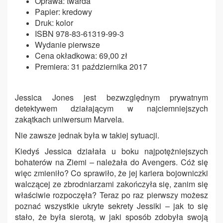
Oprawa: twarda
Papier: kredowy
Druk: kolor
ISBN 978-83-61319-99-3
Wydanie pierwsze
Cena okładkowa: 69,00 zł
Premiera: 31 października 2017
Jessica Jones jest bezwzględnym prywatnym
detektywem działającym w najciemniejszych
zakątkach uniwersum Marvela.
Nie zawsze jednak była w takiej sytuacji.
Kiedyś Jessica działała u boku najpotężniejszych
bohaterów na Ziemi – należała do Avengers. Cóż się
więc zmieniło? Co sprawiło, że jej kariera bojowniczki
walczącej ze zbrodniarzami zakończyła się, zanim się
właściwie rozpoczęła? Teraz po raz pierwszy możesz
poznać wszystkie ukryte sekrety Jessiki – jak to się
stało, że była sierotą, w jaki sposób zdobyła swoją