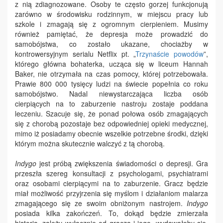
z nią zdiagnozowane. Osoby te często gorzej funkcjonują
zarówno w środowisku rodzinnym, w miejscu pracy lub
szkole i zmagają się z ogromnym cierpieniem. Musimy
również pamiętać, że depresja może prowadzić do
samobójstwa, co zostało ukazane, chociażby w
kontrowersyjnym serialu Netflix pt. „
Trzynaście powodów
”,
którego główna bohaterka, ucząca się w liceum Hannah
Baker, nie otrzymała na czas pomocy, której potrzebowała.
Prawie 800 000 tysięcy ludzi na świecie popełnia co roku
samobójstwo. Nadal niewystarczająca liczba osób
cierpiących na to zaburzenie nastroju zostaje poddana
leczeniu. Szacuje się, że ponad połowa osób zmagających
się z chorobą pozostaje bez odpowiedniej opieki medycznej,
mimo iż posiadamy obecnie wszelkie potrzebne środki, dzięki
którym można skutecznie walczyć z tą chorobą.
Indygo
jest próbą zwiększenia świadomości o depresji. Gra
przeszła szereg konsultacji z psychologami, psychiatrami
oraz osobami cierpiącymi na to zaburzenie. Gracz będzie
miał możliwość przyjrzenia się myślom i działaniom malarza
zmagającego się ze swoim obniżonym nastrojem.
Indygo
posiada kilka zakończeń. To, dokąd będzie zmierzała