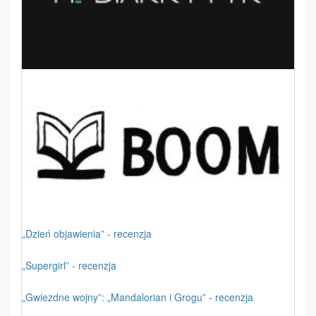
„Dzień objawienia” - recenzja
„Supergirl” - recenzja
„Gwiezdne wojny”: „Mandalorian i Grogu” - recenzja