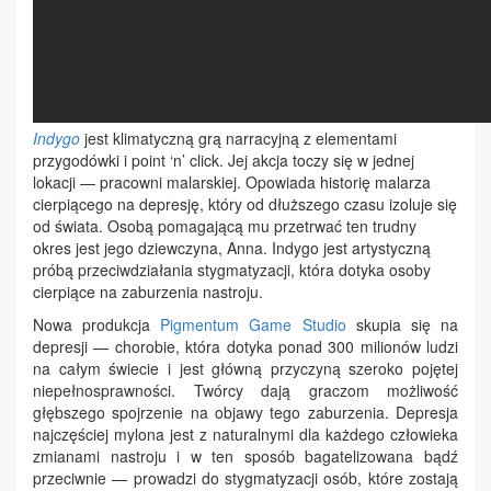
Indygo
jest klimatyczną grą narracyjną z elementami
przygodówki i point ‘n’ click. Jej akcja toczy się w jednej
lokacji — pracowni malarskiej. Opowiada historię malarza
cierpiącego na depresję, który od dłuższego czasu izoluje się
od świata. Osobą pomagającą mu przetrwać ten trudny
okres jest jego dziewczyna, Anna. Indygo jest artystyczną
próbą przeciwdziałania stygmatyzacji, która dotyka osoby
cierpiące na zaburzenia nastroju.
Nowa produkcja
Pigmentum Game Studio
skupia się na
depresji — chorobie, która dotyka ponad 300 milionów ludzi
na całym świecie i jest główną przyczyną szeroko pojętej
niepełnosprawności. Twórcy dają graczom możliwość
głębszego spojrzenie na objawy tego zaburzenia. Depresja
najczęściej mylona jest z naturalnymi dla każdego człowieka
zmianami nastroju i w ten sposób bagatelizowana bądź
przeciwnie — prowadzi do stygmatyzacji osób, które zostają