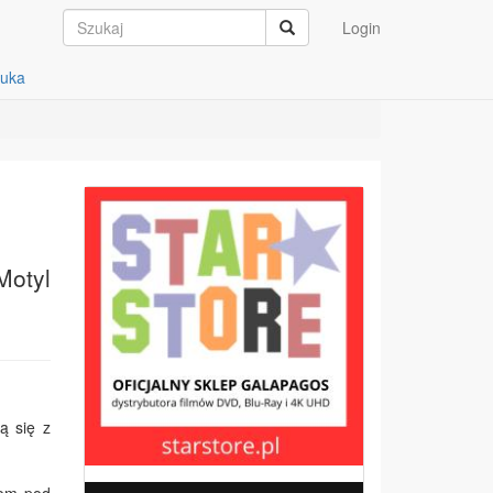
Login
auka
Motyl
ą się z