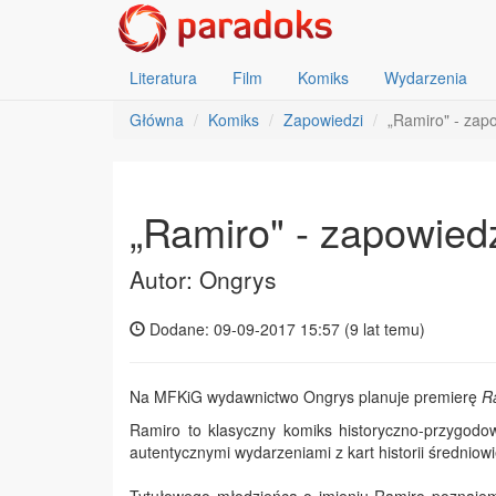
Literatura
Film
Komiks
Wydarzenia
Główna
Komiks
Zapowiedzi
„Ramiro" - zap
„Ramiro" - zapowied
Autor: Ongrys
Dodane: 09-09-2017 15:57 (
9 lat temu
)
Na MFKiG wydawnictwo Ongrys planuje premierę
R
Ramiro to klasyczny komiks historyczno-przygodow
autentycznymi wydarzeniami z kart historii średniow