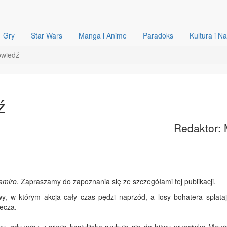
Gry
Star Wars
Manga i Anime
Paradoks
Kultura i N
owiedź
ź
Redaktor: 
amiro.
Zapraszamy do zapoznania się ze szczegółami tej publikacji.
y, w którym akcja cały czas pędzi naprzód, a losy bohatera splataj
iecza.