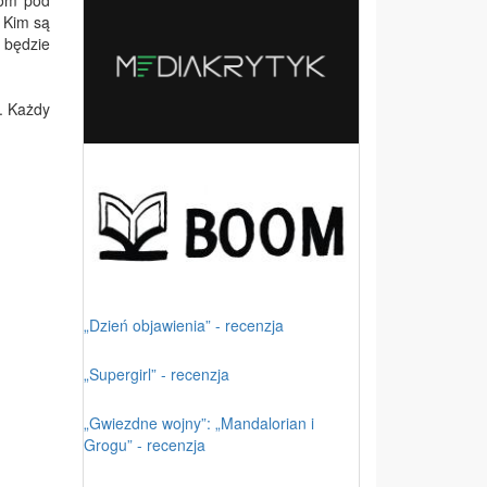
rom pod
. Kim są
h będzie
. Każdy
„Dzień objawienia” - recenzja
„Supergirl” - recenzja
„Gwiezdne wojny”: „Mandalorian i
Grogu” - recenzja