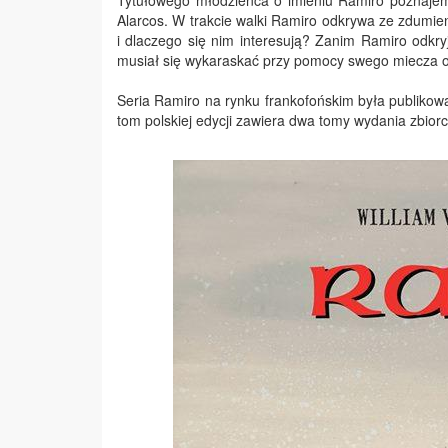
Tytułowego młodzieńca o imieniu Ramiro poznajemy
Alarcos. W trakcie walki Ramiro odkrywa ze zdumien
i dlaczego się nim interesują? Zanim Ramiro odkryj
musiał się wykaraskać przy pomocy swego miecza o
Seria Ramiro na rynku frankofońskim była publiko
tom polskiej edycji zawiera dwa tomy wydania zbior