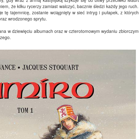
, gdy wraz z armią kastylijską szykuje się do bitwy przeciwko Mau
iem, że kilku rycerzy zamiast walczyć, bacznie ś
ledzi każdy jego ruch
e tę tajemnicę, zostanie wciągnięty w sieć intryg i pułapek, z któryc
raz wrodzonego sprytu.
wana w dziewięciu albumach oraz w czterotomowym wydaniu zbiorczym
czego.