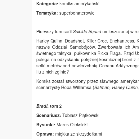
Kategoria:
komiks amerykański
Tematyka:
superbohaterowie
Pierwszy tom serii
Suicide Squad
umieszczonej w rea
Harley Quinn, Deadshot, Killer Croc, Enchantress, 
nazwie Oddział Samobójców. Zwerbowała ich Aman
świetnego taktyka, pułkownika Ricka Flaga. Rząd US
polega na odzyskaniu potężnej kosmicznej broni z 
setki metrów pod powierzchnią Oceanu Arktycznego, 
Ilu z nich zginie?
Komiks został stworzony przez sławnego amerykań
scenarzystę Roba Williamsa (
Batman, Harley Quinn,
Bradl,
tom 2
Scenariusz:
Tobiasz Piątkowski
Rysunki:
Marek Oleksicki
Oprawa:
miękka ze skrzydełkami