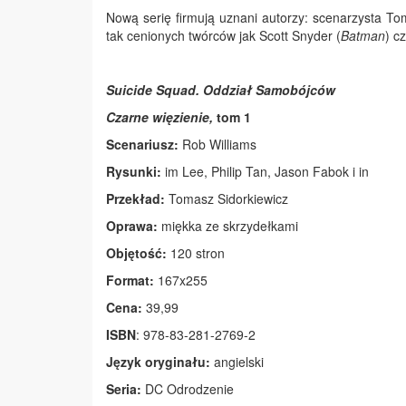
Nową serię firmują uznani autorzy: scenarzysta To
tak cenionych twórców jak Scott Snyder (
Batman
) c
Suicide Squad. Oddział Samobójców
Czarne więzienie,
tom 1
Scenariusz:
Rob Williams
Rysunki:
im Lee, Philip Tan, Jason Fabok i in
Przekład:
Tomasz Sidorkiewicz
Oprawa:
miękka ze skrzydełkami
Objętość:
120 stron
Format:
167x255
Cena:
39,99
ISBN
: 978-83-281-2769-2
Język oryginału:
angielski
Seria:
DC Odrodzenie