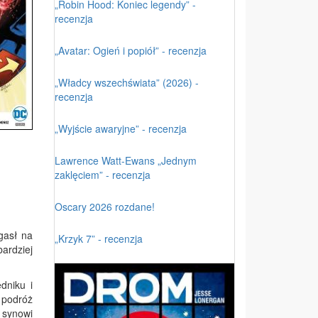
„Robin Hood: Koniec legendy” -
recenzja
„Avatar: Ogień i popiół” - recenzja
„Władcy wszechświata” (2026) -
recenzja
„Wyjście awaryjne” - recenzja
Lawrence Watt-Ewans „Jednym
zaklęciem” - recenzja
Oscary 2026 rozdane!
gasł na
„Krzyk 7” - recenzja
ardziej
dniku i
 podróż
e synowi