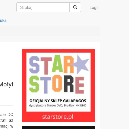
Login
auka
Motyl
nale DC
rafi, aż
macji w