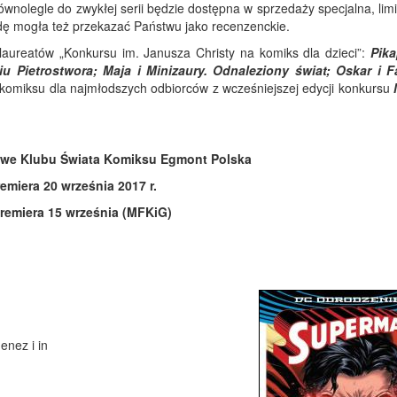
wnolegle do zwykłej serii będzie dostępna w sprzedaży specjalna, lim
dę mogła też przekazać Państwu jako recenzenckie.
 laureatów „Konkursu im. Janusza Christy na komiks dla dzieci”:
Pika
 Pietrostwora; Maja i Minizaury. Odnaleziony świat; Oskar i F
 komiksu dla najmłodszych odbiorców z wcześniejszej edycji konkursu
we Klubu Świata Komiksu Egmont Polska
emiera 20 września 2017 r.
remiera 15 września (MFKiG)
enez i in