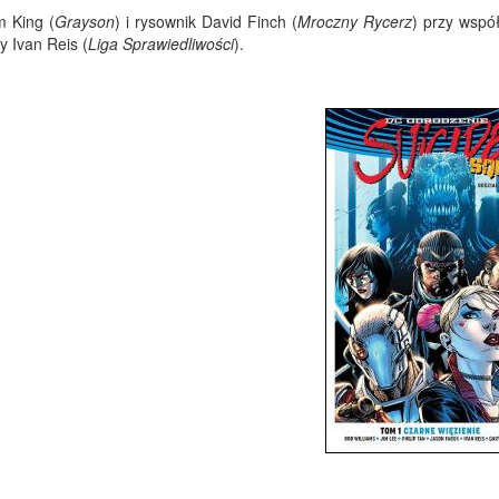
m King (
Grayson
) i rysownik David Finch (
Mroczny Rycerz
) przy wspó
zy Ivan Reis (
Liga Sprawiedliwości
).