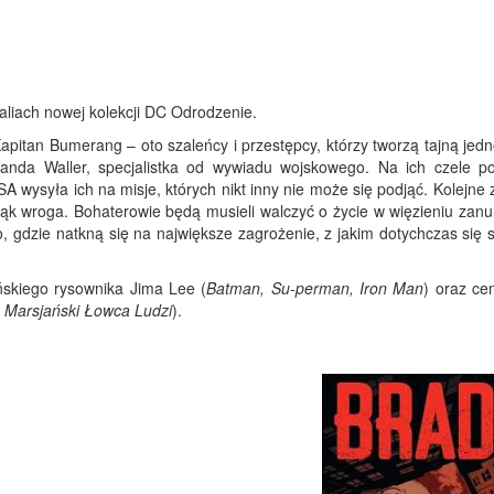
liach nowej kolekcji DC Odrodzenie.
Kapitan Bumerang – oto szaleńcy i przestępcy, którzy tworzą tajną jed
da Waller, specjalistka od wywiadu wojskowego. Na ich czele po
A wysyła ich na misje, których nikt inny nie może się podjąć. Kolejne
rąk wroga. Bohaterowie będą musieli walczyć o życie w więzieniu zan
gdzie natkną się na największe zagrożenie, z jakim dotychczas się sp
skiego rysownika Jima Lee (
Batman, Su-perman, Iron Man
) oraz ce
 Marsjański Łowca Ludzi
).