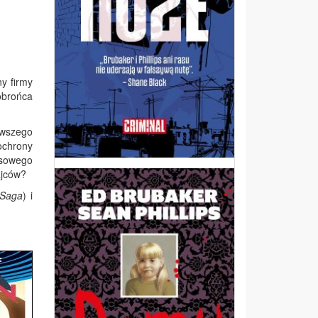
y firmy
 obrońca
rwszego
ochrony
nsowego
ajców?
 Saga
) i