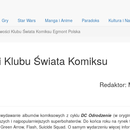
Gry
Star Wars
Manga i Anime
Paradoks
Kultura i N
wości Klubu Świata Komiksu Egmont Polska
 Klubu Świata Komiksu
Redaktor: 
 wydawanie albumów komiksowych z cyklu
DC Odrodzenie
(w orygi
jszych i najpopularniejszych superbohaterów. Do końca roku na rynek t
Green Arrow, Flash, Suicide Squad. O samym wydarzeniu więcej infor