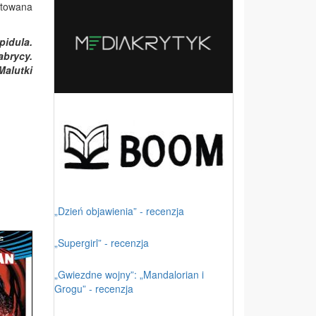
itowana
pidula.
abrycy.
Malutki
„Dzień objawienia” - recenzja
„Supergirl” - recenzja
„Gwiezdne wojny”: „Mandalorian i
Grogu” - recenzja