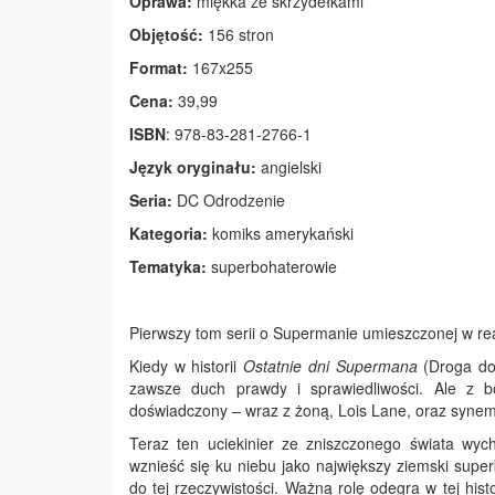
Oprawa:
miękka ze skrzydełkami
Objętość:
156 stron
Format:
167x255
Cena:
39,99
ISBN
: 978-83-281-2766-1
Język oryginału:
angielski
Seria:
DC Odrodzenie
Kategoria:
komiks amerykański
Tematyka:
superbohaterowie
Pierwszy tom serii o Supermanie umieszczonej w rea
Kiedy w historii
Ostatnie dni Supermana
(Droga do 
zawsze duch prawdy i sprawiedliwości. Ale z b
doświadczony – wraz z żoną, Lois Lane, oraz syn
Teraz ten uciekinier ze zniszczonego świata wyc
wznieść się ku niebu jako największy ziemski super
do tej rzeczywistości. Ważną rolę odegra w tej hist