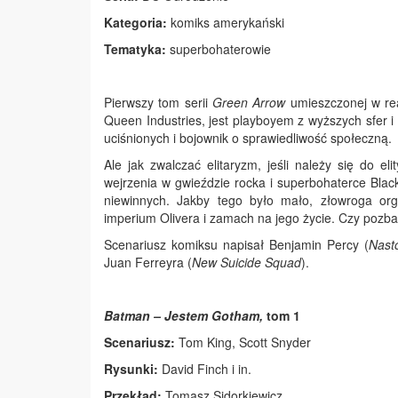
Kategoria:
komiks amerykański
Tematyka:
superbohaterowie
Pierwszy tom serii
Green Arrow
umieszczonej w rea
Queen Industries, jest playboyem z wyższych sfer i
uciśnionych i bojownik o sprawiedliwość społeczną.
Ale jak zwalczać elitaryzm, jeśli należy się do e
wejrzenia w gwieździe rocka i superbohaterce Blac
niewinnych. Jakby tego było mało, złowroga org
imperium Olivera i zamach na jego życie. Czy pozb
Scenariusz komiksu napisał Benjamin Percy (
Nasto
Juan Ferreyra (
New Suicide Squad
).
Batman – Jestem Gotham,
tom 1
Scenariusz:
Tom King, Scott Snyder
Rysunki:
David Finch i in.
Przekład:
Tomasz Sidorkiewicz