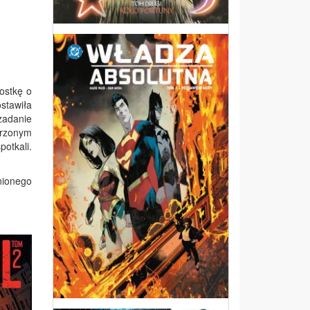
nostkę o
stawiła
 zadanie
urzonym
otkali.
nionego