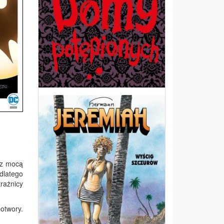
 z mocą
dlatego
trażnicy
otwory.