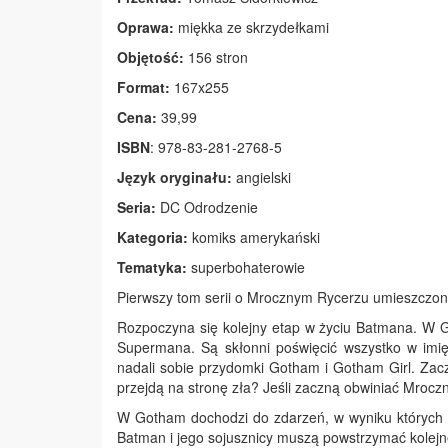
Oprawa:
miękka ze skrzydełkami
Objętość:
156 stron
Format:
167x255
Cena:
39,99
ISBN
: 978-83-281-2768-5
Język oryginału:
angielski
Seria:
DC Odrodzenie
Kategoria:
komiks amerykański
Tematyka:
superbohaterowie
Pierwszy tom serii o Mrocznym Rycerzu umieszczone
Rozpoczyna się kolejny etap w życiu Batmana. W 
Supermana. Są skłonni poświęcić wszystko w imię
nadali sobie przydomki Gotham i Gotham Girl. Zaczę
przejdą na stronę zła? Jeśli zaczną obwiniać Mrocz
W Gotham dochodzi do zdarzeń, w wyniku których z
Batman i jego sojusznicy muszą powstrzymać kolejn