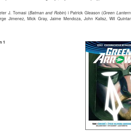
ter J. Tomasi (
Batman and Robin
) i Patrick Gleason (
Green Lantern
orge Jimenez, Mick Gray, Jaime Mendoza, John Kalisz, Wil Quinta
m 1