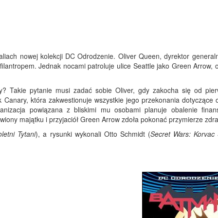
liach nowej kolekcji DC Odrodzenie. Oliver Queen, dyrektor generaln
 filantropem. Jednak nocami patroluje ulice Seattle jako Green Arrow,
lity? Takie pytanie musi zadać sobie Oliver, gdy zakocha się od pie
k Canary, która zakwestionuje wszystkie jego przekonania dotyczące 
anizacja powiązana z bliskimi mu osobami planuje obalenie fina
awiony majątku i przyjaciół Green Arrow zdoła pokonać przymierze zdr
letni Tytani
), a rysunki wykonali Otto Schmidt (
Secret Wars: Korvac