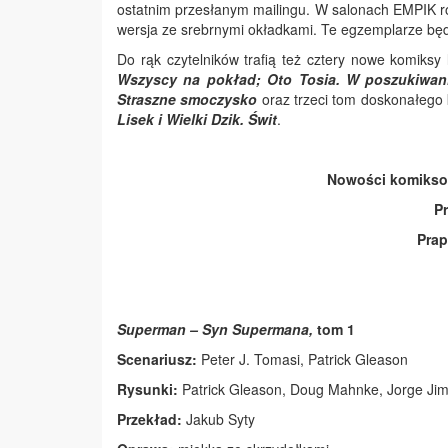
ostatnim przesłanym mailingu. W salonach EMPIK ró
wersja ze srebrnymi okładkami. Te egzemplarze bę
Do rąk czytelników trafią też cztery nowe komiksy
Wszyscy na pokład; Oto Tosia. W poszukiwaniu
Straszne smoczysko
oraz trzeci tom doskonałego
Lisek i Wielki Dzik. Świt
.
Nowości komikso
Pr
Prap
Superman – Syn Supermana,
tom 1
Scenariusz:
Peter J. Tomasi, Patrick Gleason
Rysunki:
Patrick Gleason, Doug Mahnke, Jorge Jim
Przekład:
Jakub Syty