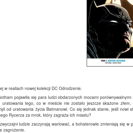
j w realiach nowej kolekcji DC Odrodzenie.
Gotham pojawiła się para ludzi obdarzonych mocami porównywalnymi
 uratowania tego, co w mieście nie zostało jeszcze skażone złem, 
li od uratowania życia Batmanowi. Co się jednak stanie, jeśli nowi s
nego Rycerza za mrok, który zagraża ich miastu?
wyczajni ludzie zaczynają wariować, a bohaterowie zmieniają się w p
e zagrożenie.