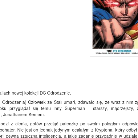
liach nowej kolekcji DC Odrodzenie.
Odrodzenia) Człowiek ze Stali umarł, zdawało się, że wraz z nim z
oku przyglądał się temu inny Superman – starszy, mądrzejszy, b
em, Jonathanem Kentem.
hodzi z cienia, gotów przejąć pałeczkę po swoim poległym odpowie
bohater. Nie jest on jednak jedynym ocalałym z Kryptona, który odbył
orii pewna sztuczna inteligencja, a jakie zadanie przypadnie w udzial