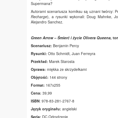
Supermana?
Autorami scenariusza komiksu są uznani twórcy: Pe
Recharge
), a rysunki wykonali: Doug Mahnke, J
Alejandro Sanchez.
Green Arrow – Śmierć i życie Olivera Queena,
to
Scenariusz:
Benjamin Percy
Rysunki:
Otto Schmidt, Juan Ferreyra
Przekład:
Marek Starosta
Oprawa:
miękka ze skrzydełkami
Objętość:
144 strony
Format:
167x255
Cena:
39,99
ISBN
: 978-83-281-2767-8
Język oryginału:
angielski
Seria:
DC Odrodzenie