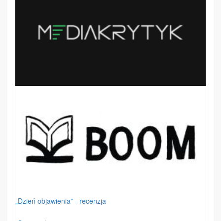
„Dzień objawienia” - recenzja