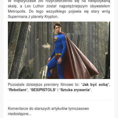
W międzyczasie zło rozprzestrzeniło się na niespotykaną
skalę, a Lex Luthor został najpotężniejszym obywatelem
Metropolis. Do tego wszystkiego pojawia się stary wróg
Supermana z planety Krypton.
Pozostałe dzisiejsze premiery filmowe to: "
Jak być sobą
",
"
Rebeliant
", "
SEXiPISTOLS
" i "
Sztuka zrywania
".
Komentarze do starszych artykułów tymczasowo
niedostępne...