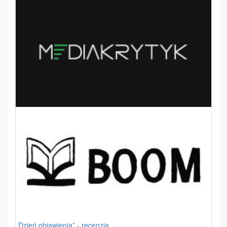
„Dzień objawienia” - recenzja