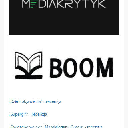
„Dzień objawienia” - recenzja
„Supergirl” - recenzja
„Gwiezdne wojny”: „Mandalorian i Grogu” - recenzja